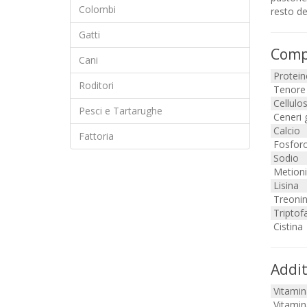
Colombi
resto de
Gatti
Compo
Cani
Protein
Roditori
Tenore 
Cellulo
Pesci e Tartarughe
Ceneri 
Calcio
Fattoria
Fosfor
Sodio
Metion
Lisina
Treoni
Triptof
Cistina
Addit
Vitamin
Vitamin