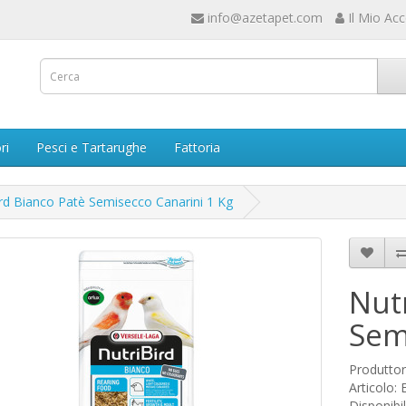
info@azetapet.com
Il Mio Ac
ri
Pesci e Tartarughe
Fattoria
ird Bianco Patè Semisecco Canarini 1 Kg
Nut
Sem
Produtto
Articolo:
Disponibil