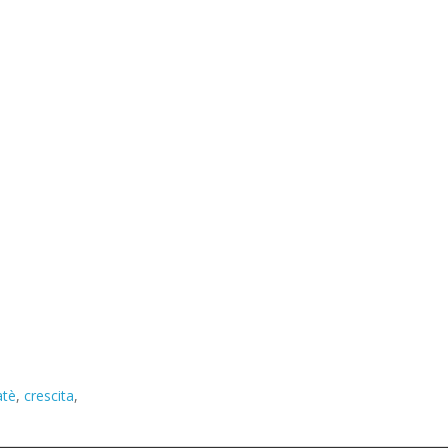
atè
,
crescita
,