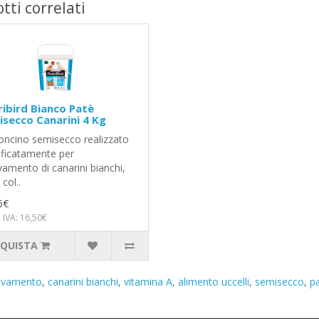
tti correlati
ibird Bianco Patè
secco Canarini 4 Kg
oncino semisecco realizzato
ificatamente per
evamento di canarini bianchi,
 col..
6€
 IVA: 16,50€
QUISTA
levamento
,
canarini bianchi
,
vitamina A
,
alimento uccelli
,
semisecco
,
p