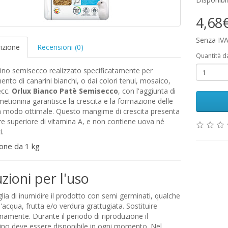
4,68
Senza IVA
izione
Recensioni (0)
Quantità d
ino semisecco realizzato specificatamente per
mento di canarini bianchi, o dai colori tenui, mosaico,
ecc.
Orlux Bianco Patè Semisecco
, con l'aggiunta di
 metionina garantisce la crescita e la formazione delle
n modo ottimale. Questo mangime di crescita presenta
e superiore di vitamina A, e non contiene uova né
i.
one da 1 kg
uzioni per l'uso
glia di inumidire il prodotto con semi germinati, qualche
'acqua, frutta e/o verdura grattugiata. Sostituire
namente. Durante il periodo di riproduzione il
ino deve essere disponibile in ogni momento. Nel