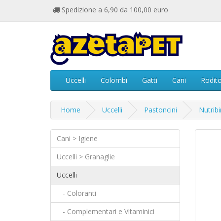
Spedizione a 6,90 da 100,00 euro
Uccelli
Colombi
Gatti
Cani
Rodito
Home
Uccelli
Pastoncini
Nutrib
Cani > Igiene
Uccelli > Granaglie
Uccelli
- Coloranti
- Complementari e Vitaminici