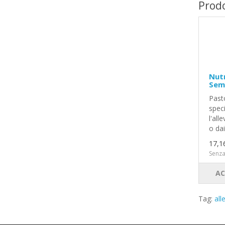
Prodo
Nutr
Semi
Past
spec
l'all
o dai
17,1
Senza
AC
Tag:
al