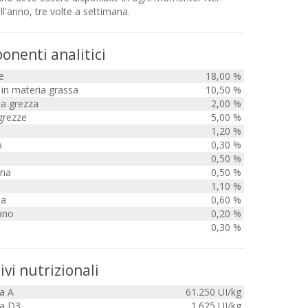
ll'anno, tre volte a settimana.
nenti analitici
e
18,00 %
in materia grassa
10,50 %
sa grezza
2,00 %
grezze
5,00 %
1,20 %
o
0,30 %
0,50 %
ina
0,50 %
1,10 %
na
0,60 %
ano
0,20 %
0,30 %
ivi nutrizionali
a A
61.250 UI/kg
a D3
1.625 UI/kg