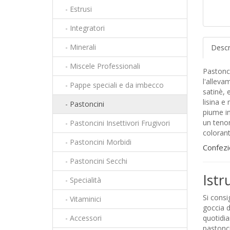
- Estrusi
- Integratori
- Minerali
Descr
- Miscele Professionali
Pastonc
l'alleva
- Pappe speciali e da imbecco
satinè, 
lisina e
- Pastoncini
piume i
un tenor
- Pastoncini Insettivori Frugivori
colorant
- Pastoncini Morbidi
Confezi
- Pastoncini Secchi
Istr
- Specialità
Si consi
- Vitaminici
goccia d
- Accessori
quotidia
pastonc