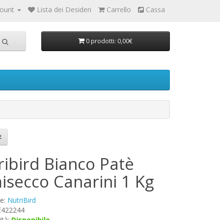
count
Lista dei Desideri
Carrello
Cassa
0 prodotti: 0,00€
ribird Bianco Patè
isecco Canarini 1 Kg
re:
NutriBird
 E422244
ità:
Disponibile