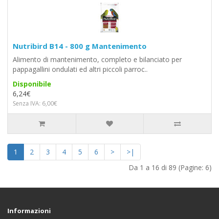
Nutribird B14 - 800 g Mantenimento
Alimento di mantenimento, completo e bilanciato per
pappagallini ondulati ed altri piccoli parroc..
Disponibile
6,24€
Senza IVA: 6,00€
1
2
3
4
5
6
>
>|
Da 1 a 16 di 89 (Pagine: 6)
Informazioni