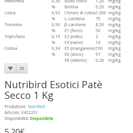
Metionina
0,30
Acido folico
1,20
mg/kg
%
Biotina
0,20
mg/kg
Lisina
0,92
Cloruro di colina
1.200
mg/kg
%
L-carnitina
75
mg/kg
Treonina
0,50
β-carotene
8,50
mg/kg
%
E1 (ferro)
50
mg/kg
Triptofano
0,19
E2 (iodio)
2
mg/kg
%
E4 (rame)
10
mg/kg
Cistina
0,34
E5 (manganese)
100
mg/kg
%
E6 (zinco)
97
mg/kg
E8 (selenio)
0,20
mg/kg
Nutribird Esotici Patè
Secco 1 Kg
Produttore:
NutriBird
Articolo: E422251
Disponibilità:
Disponibile
5,20€