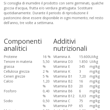
Si consiglia di inumidire il prodotto con semi germinati, qualche
goccia d'acqua, frutta e/o verdura grattugiata. Sostituire
quotidianamente. Durante il periodo di riproduzione il
pastoncino deve essere disponibile in ogni momento; nel resto
dell'anno, tre volte a settimana.
Componenti
Additivi
analitici
nutrizionali
Proteine
16 %
Vitamina A
15.600
UI/kg
Tenore in materia
5,50
Vitamina D3
1.850
UI/kg
grassa
%
Vitamina E
345
mg/kg
Cellulosa grezza
2 %
Vitamina K
3
mg/kg
Ceneri grezze
5 %
Vitamina B1
7,20
mg/kg
Calcio
1,20
Vitamina B2
16
mg/kg
%
Vitamina B3
20
mg/kg
Fosforo
0,40
Vitamina B6
6
mg/kg
%
Vitamina B12
0,03
mg/kg
Sodio
0,50
Vitamina C
75
mg/kg
%
Vitamina PP
65
mg/kg