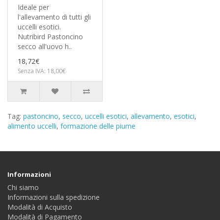
Ideale per
l'allevamento di tutti gli
uccelli esotici.
Nutribird Pastoncino
secco all'uovo h..
18,72€
Senza IVA: 18,00€
Tag:
pastoncino
,
secco
,
uccelli esotici
,
allevamento
,
esotici
,
alimento uccelli
,
formazione delle piume
Informazioni
Chi siamo
Informazioni sulla spedizione
Modalità di Acquisto
Modalità di Pagamento