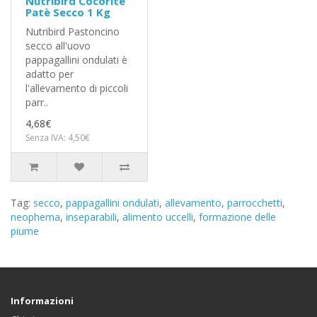
Nutribird Cocorite
Patè Secco 1 Kg
Nutribird Pastoncino
secco all'uovo
pappagallini ondulati è
adatto per
l'allevamento di piccoli
parr..
4,68€
Senza IVA: 4,50€
Tag:
secco
,
pappagallini ondulati
,
allevamento
,
parrocchetti
,
neophema
,
inseparabili
,
alimento uccelli
,
formazione delle
piume
Informazioni