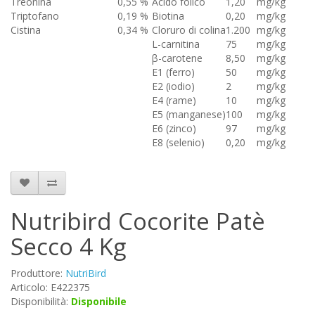
Treonina
0,55 %
Acido folico
1,20
mg/kg
Triptofano
0,19 %
Biotina
0,20
mg/kg
Cistina
0,34 %
Cloruro di colina
1.200
mg/kg
L-carnitina
75
mg/kg
β-carotene
8,50
mg/kg
E1 (ferro)
50
mg/kg
E2 (iodio)
2
mg/kg
E4 (rame)
10
mg/kg
E5 (manganese)
100
mg/kg
E6 (zinco)
97
mg/kg
E8 (selenio)
0,20
mg/kg
Nutribird Cocorite Patè
Secco 4 Kg
Produttore:
NutriBird
Articolo: E422375
Disponibilità:
Disponibile