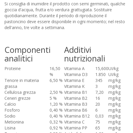
Si consiglia di inumidire il prodotto con semi germinati, qualche
goccia d'acqua, frutta e/o verdura grattugiata. Sostituire
quotidianamente. Durante il periodo di riproduzione il
pastoncino deve essere disponibile in ogni momento; nel resto
dell'anno, tre volte a settimana.
Componenti
Additivi
analitici
nutrizionali
Proteine
16,50
Vitamina A
15,600
UI/kg
%
Vitamina D3
1.850
UI/kg
Tenore in materia
6,50 %
Vitamina E
345
mg/kg
grassa
Vitamina K
3
mg/kg
Cellulosa grezza
2,50 %
Vitamina B1
7,20
mg/kg
Ceneri grezze
5 %
Vitamina B2
16
mg/kg
Calcio
1,20 %
Vitamina B3
20
mg/kg
Fosforo
0,40 %
Vitamina B6
6
mg/kg
Sodio
0,40 %
Vitamina B12
0,03
mg/kg
Metionina
0,32 %
Vitamina C
75
mg/kg
Lisina
0,92 %
Vitamina PP
65
mg/kg