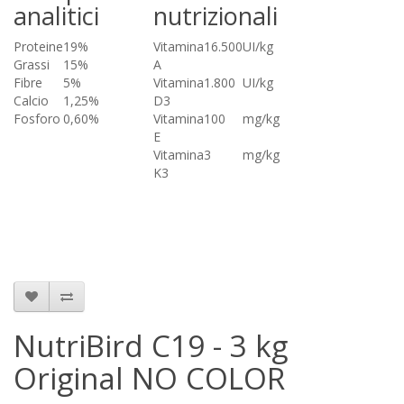
analitici
nutrizionali
Proteine
19%
Vitamina
16.500
UI/kg
Grassi
15%
A
Fibre
5%
Vitamina
1.800
UI/kg
Calcio
1,25%
D3
Fosforo
0,60%
Vitamina
100
mg/kg
E
Vitamina
3
mg/kg
K3
NutriBird C19 - 3 kg
Original NO COLOR