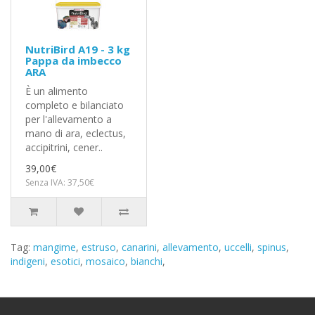
NutriBird A19 - 3 kg
Pappa da imbecco
ARA
È un alimento
completo e bilanciato
per l'allevamento a
mano di ara, eclectus,
accipitrini, cener..
39,00€
Senza IVA: 37,50€
Tag:
mangime
,
estruso
,
canarini
,
allevamento
,
uccelli
,
spinus
,
indigeni
,
esotici
,
mosaico
,
bianchi
,