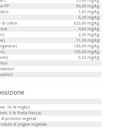
na C
55,00 mg/kg
na PP
90,00 mg/kg
olico
1,65 mg/kg
0,29 mg/kg
 di colina
625,00 mg/kg
tene
4,80 mg/kg
io)
2,30 mg/kg
me)
11,00 mg/kg
nganese)
100,00 mg/kg
co)
105,00 mg/kg
enio)
0,32 mg/kg
te/i
idante/i
vante/i
osizione
in. 50 % miglio)
(min. 5 % frutta fresca)
i di proteine vegetali
odotti di origine vegetale