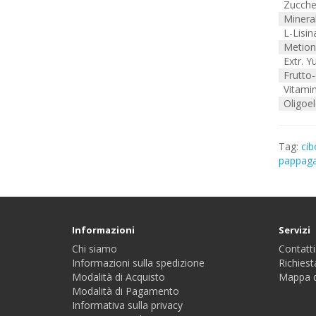
Zucche
Mineral
L-Lisin
Metion
Extr. Y
Frutto-
Vitami
Oligoe
Tag:
cib
pappagal
Informazioni
Servizi
Chi siamo
Contatti
Informazioni sulla spedizione
Richiest
Modalità di Acquisto
Mappa d
Modalità di Pagamento
Informativa sulla privacy