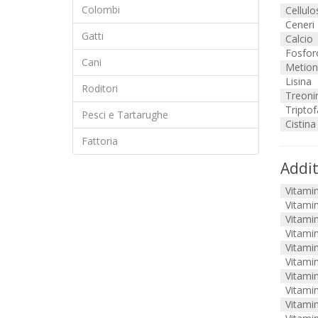
Colombi
Cellulo
Ceneri
Gatti
Calcio
Fosfor
Cani
Metion
Lisina
Roditori
Treoni
Tripto
Pesci e Tartarughe
Cistina
Fattoria
Addit
Vitami
Vitami
Vitami
Vitami
Vitami
Vitami
Vitami
Vitami
Vitami