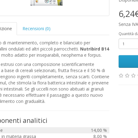
6,24
Senza IVA
izione
Recensioni (0)
Quantità d
o di mantenimento, completo e bilanciato per
lini ondulati ed altri piccoli parrocchetti.
Nutribird B14
e molto adatto per inseparabili, neophema e forpus.
i estrusi con una composizione scientificamente
 a base di cereali selezionati, frutta fresca e il 50 % di
vengono ingeriti completamente, senza scarti. Contiene
mul, che stimola la flora batterica intestinale e previene
ni intestinali. Se gli uccelli non sono abituati ai granuli
 è necessario effettuare il passaggio a questo nuovo
alimento con gradualità.
nenti analitici
ne
14,00 %
 in materia grassa
8,00 %