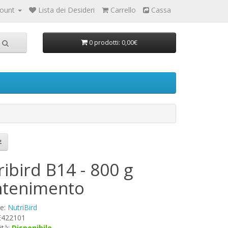
count
Lista dei Desideri
Carrello
Cassa
0 prodotti: 0,00€
ibird B14 - 800 g
tenimento
re:
NutriBird
 E422101
ità:
Disponibile