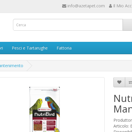
info@azetapet.com
Il Mio Ac
ri
Pesci e Tartarughe
Fattoria
Mantenimento
Nutr
Man
Produtto
Articolo:
Disponibil