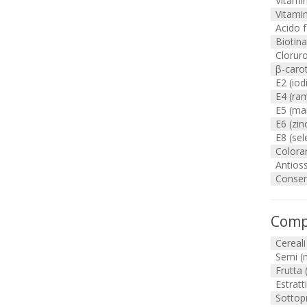
Vitami
Vitami
Acido f
Biotina
Cloruro
β-caro
E2 (iod
E4 (ra
E5 (ma
E6 (zin
E8 (sel
Coloran
Antioss
Conser
Comp
Cereali
Semi (m
Frutta 
Estratt
Sottopr