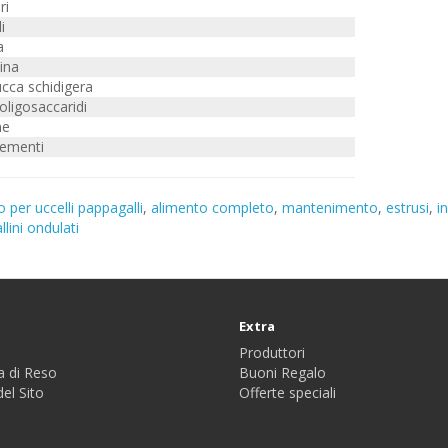
ri
i
a
ina
ucca schidigera
oligosaccaridi
ne
lementi
o per uccelli pappagalli
,
alimento completo
,
mantenimento
,
estrusi
,
i
lini ondulati
Extra
Produttori
a di Reso
Buoni Regalo
el Sito
Offerte speciali