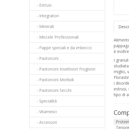
- Estrusi
- Integratori
- Minerali
Descr
- Miscele Professionali
Aliment
pappagal
- Pappe speciali e da imbecco
è inoltr
- Pastoncini
I granul
studiata
- Pastoncini Insettivori Frugivori
miglio, 
Florasti
- Pastoncini Morbidi
i disordi
estrusi,
- Pastoncini Secchi
tipo di 
- Specialità
Compo
- Vitaminici
Protei
- Accessori
Tenore