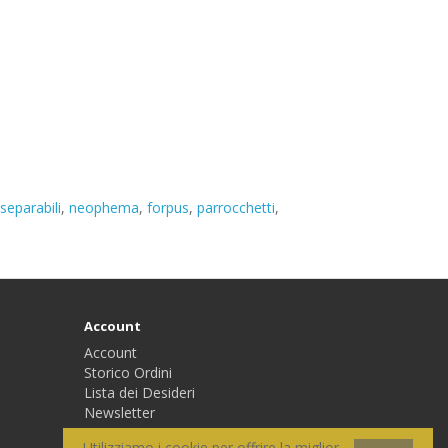
nseparabili
,
neophema
,
forpus
,
parrocchetti
,
Account
Account
Storico Ordini
Lista dei Desideri
Newsletter
Utilizziamo i cookie per offrire la miglior