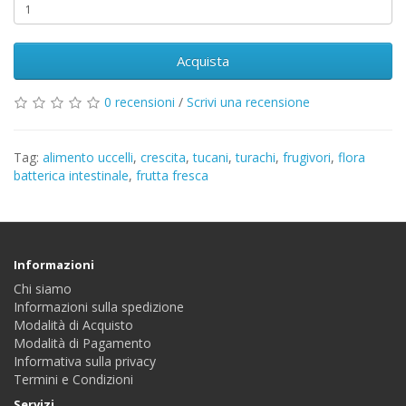
Acquista
0 recensioni
/
Scrivi una recensione
Tag:
alimento uccelli
,
crescita
,
tucani
,
turachi
,
frugivori
,
flora
batterica intestinale
,
frutta fresca
Informazioni
Chi siamo
Informazioni sulla spedizione
Modalità di Acquisto
Modalità di Pagamento
Informativa sulla privacy
Termini e Condizioni
Servizi