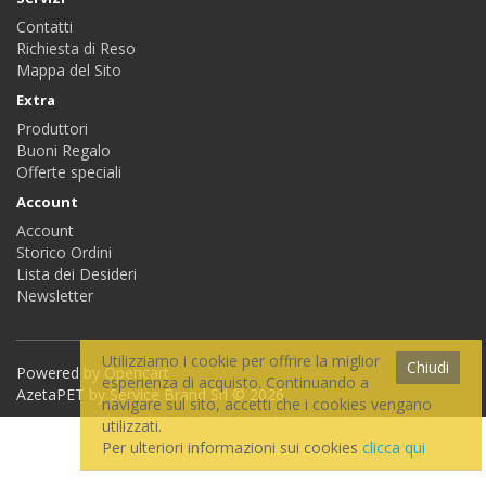
Contatti
Richiesta di Reso
Mappa del Sito
Extra
Produttori
Buoni Regalo
Offerte speciali
Account
Account
Storico Ordini
Lista dei Desideri
Newsletter
Utilizziamo i cookie per offrire la miglior
Chiudi
Powered by
Opencart
esperienza di acquisto. Continuando a
AzetaPET by Service Brand Srl © 2026
navigare sul sito, accetti che i cookies vengano
utilizzati.
Per ulteriori informazioni sui cookies
clicca qui