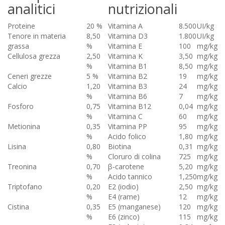
analitici
nutrizionali
Proteine
20 %
Vitamina A
8.500
UI/kg
Tenore in materia
8,50
Vitamina D3
1.800
UI/kg
grassa
%
Vitamina E
100
mg/kg
Cellulosa grezza
2,50
Vitamina K
3,50
mg/kg
%
Vitamina B1
8,50
mg/kg
Ceneri grezze
5 %
Vitamina B2
19
mg/kg
Calcio
1,20
Vitamina B3
24
mg/kg
%
Vitamina B6
7
mg/kg
Fosforo
0,75
Vitamina B12
0,04
mg/kg
%
Vitamina C
60
mg/kg
Metionina
0,35
Vitamina PP
95
mg/kg
%
Acido folico
1,80
mg/kg
Lisina
0,80
Biotina
0,31
mg/kg
%
Cloruro di colina
725
mg/kg
Treonina
0,70
β-carotene
5,20
mg/kg
%
Acido tannico
1,250
mg/kg
Triptofano
0,20
E2 (iodio)
2,50
mg/kg
%
E4 (rame)
12
mg/kg
Cistina
0,35
E5 (manganese)
120
mg/kg
%
E6 (zinco)
115
mg/kg