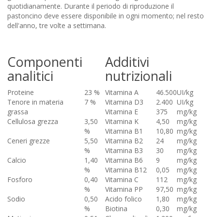
quotidianamente. Durante il periodo di riproduzione il
pastoncino deve essere disponibile in ogni momento; nel resto
dell'anno, tre volte a settimana.
Componenti
Additivi
analitici
nutrizionali
Proteine
23 %
Vitamina A
46.500
UI/kg
Tenore in materia
7 %
Vitamina D3
2.400
UI/kg
grassa
Vitamina E
375
mg/kg
Cellulosa grezza
3,50
Vitamina K
4,50
mg/kg
%
Vitamina B1
10,80
mg/kg
Ceneri grezze
5,50
Vitamina B2
24
mg/kg
%
Vitamina B3
30
mg/kg
Calcio
1,40
Vitamina B6
9
mg/kg
%
Vitamina B12
0,05
mg/kg
Fosforo
0,40
Vitamina C
112
mg/kg
%
Vitamina PP
97,50
mg/kg
Sodio
0,50
Acido folico
1,80
mg/kg
%
Biotina
0,30
mg/kg