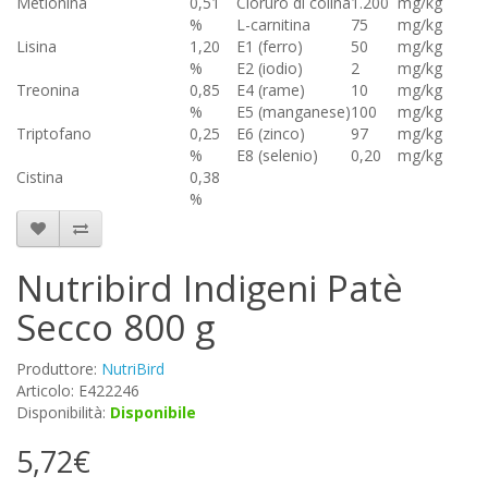
Metionina
0,51
Cloruro di colina
1.200
mg/kg
%
L-carnitina
75
mg/kg
Lisina
1,20
E1 (ferro)
50
mg/kg
%
E2 (iodio)
2
mg/kg
Treonina
0,85
E4 (rame)
10
mg/kg
%
E5 (manganese)
100
mg/kg
Triptofano
0,25
E6 (zinco)
97
mg/kg
%
E8 (selenio)
0,20
mg/kg
Cistina
0,38
%
Nutribird Indigeni Patè
Secco 800 g
Produttore:
NutriBird
Articolo: E422246
Disponibilità:
Disponibile
5,72€