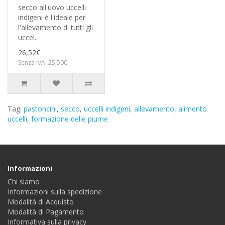
secco all'uovo uccelli
indigeni è l'ideale per
l'allevamento di tutti gli
uccel..
26,52€
Senza IVA: 25,50€
Tag:
pastoncini
,
secco
,
uccelli indigeni
,
allevamento
,
alimento
uccelli
,
formazione delle piume
Informazioni
Chi siamo
Informazioni sulla spedizione
Modalità di Acquisto
Modalità di Pagamento
Informativa sulla privacy