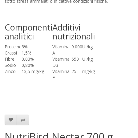
sotto stress ammalati o in cattive condizioni fisiche.
Componenti
Additivi
analitici
nutrizionali
Proteine
3%
Vitamina
9.000
UI/kg
Grassi
1,5%
A
Fibre
0,03%
Vitamina
650
UI/kg
Sodio
0,80%
D3
Zinco
13,5 mg/kg
Vitamina
25
mg/kg
E
NutriBird Nectar 700 g