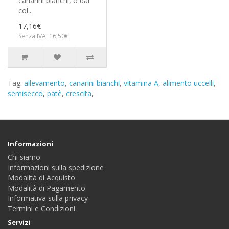
canarini bianchi, o dai
col..
17,16€
Senza IVA: 16,50€
Tag:
allevamento
,
canarini bianchi
,
vitamina A
,
alimento uccelli
,
semisecco
,
patè
,
crescita
,
Informazioni
Chi siamo
Informazioni sulla spedizione
Modalità di Acquisto
Modalità di Pagamento
Informativa sulla privacy
Termini e Condizioni
Servizi