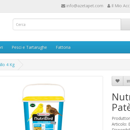
info@azetapet.com
Il Mio Ac
ri
Pesci e Tartarughe
Fattoria
llo 4 Kg
Nut
Patè
Produtto
Articolo:
Disponibil