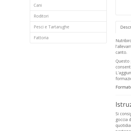
Cani
Roditori
Pesci e Tartarughe
Descr
Fattoria
Nutribir
l'alleva
canto.
Questo 
consent
L'aggiun
formazi
Formato
Istru
Si consi
goccia d
quotidia