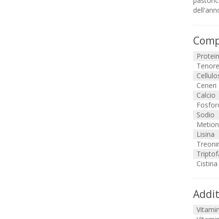
pastonci
dell'ann
Compo
Protei
Tenore
Cellulo
Ceneri
Calcio
Fosfor
Sodio
Metion
Lisina
Treoni
Tripto
Cistina
Addit
Vitami