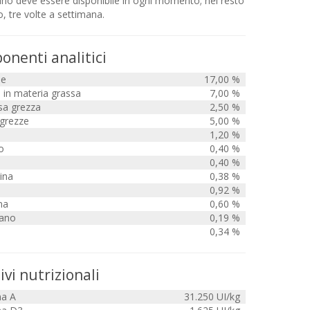
no deve essere disponibile in ogni momento; nel resto
o, tre volte a settimana.
nenti analitici
ne
17,00 %
 in materia grassa
7,00 %
sa grezza
2,50 %
 grezze
5,00 %
1,20 %
o
0,40 %
0,40 %
ina
0,38 %
0,92 %
na
0,60 %
fano
0,19 %
0,34 %
ivi nutrizionali
na A
31.250 UI/kg