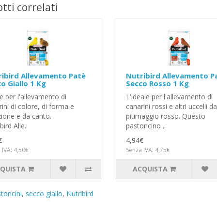
tti correlati
ibird Allevamento Patè
Nutribird Allevamento P
o Giallo 1 Kg
Secco Rosso 1 Kg
e per l'allevamento di
L'ideale per l'allevamento di
ini di colore, di forma e
canarini rossi e altri uccelli da
zione e da canto.
piumaggio rosso. Questo
bird Alle..
pastoncino ..
€
4,94€
 IVA: 4,50€
Senza IVA: 4,75€
QUISTA
ACQUISTA
toncini
,
secco giallo
,
Nutribird