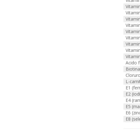
Vitami
Vitami
Vitami
Vitami
Vitami
Vitami
Vitami
Vitami
Vitami
Vitami
Acido f
Biotina
Cloruro
L-carni
E1 (fer
E2 (iod
E4 (ra
E5 (ma
E6 (zin
E8 (sel