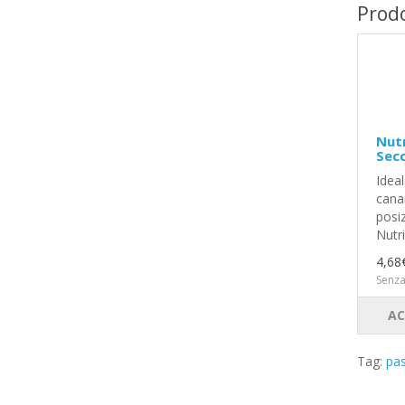
Prodo
Nutr
Secc
Ideal
canar
posi
Nutri
4,68
Senza
AC
Tag:
pas