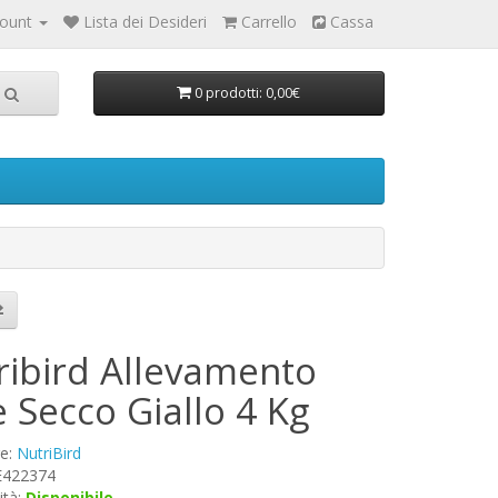
count
Lista dei Desideri
Carrello
Cassa
0 prodotti: 0,00€
ribird Allevamento
 Secco Giallo 4 Kg
re:
NutriBird
 E422374
ità:
Disponibile