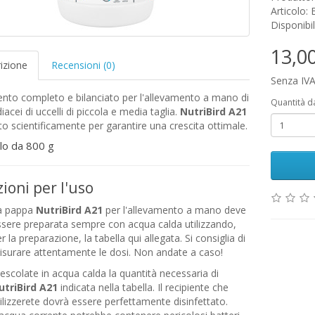
Articolo:
Disponibil
13,0
izione
Recensioni (0)
Senza IVA
nto completo e bilanciato per l'allevamento a mano di
Quantità d
idiacei di uccelli di piccola e media taglia.
NutriBird A21
to scientificamente per garantire una crescita ottimale.
lo da 800 g
zioni per l'uso
a pappa
NutriBird A21
per l'allevamento a mano deve
sere preparata sempre con acqua calda utilizzando,
r la preparazione, la tabella qui allegata. Si consiglia di
surare attentamente le dosi. Non andate a caso!
scolate in acqua calda la quantità necessaria di
utriBird A21
indicata nella tabella. Il recipiente che
ilizzerete dovrà essere perfettamente disinfettato.