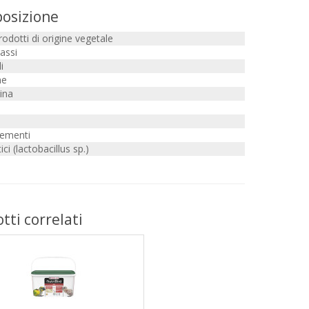
osizione
odotti di origine vegetale
rassi
i
ne
ina
lementi
ici (lactobacillus sp.)
tti correlati