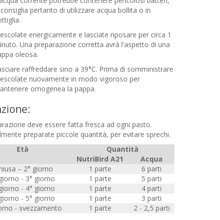
acqua corrente potrebbe contenere pericolosi batteri,
 consiglia pertanto di utilizzare acqua bollita o in
ttiglia.
scolate energicamente e lasciate riposare per circa 1
nuto. Una preparazione corretta avrà l'aspetto di una
appa oleosa.
sciare raffreddare sino a 39°C. Prima di somministrare
escolate nuovamente in modo vigoroso per
antenere omogenea la pappa.
zione:
razione deve essere fatta fresca ad ogni pasto.
mente preparate piccole quantità, per evitare sprechi.
Età
Quantità
NutriBird A21
Acqua
hiusa – 2° giorno
1 parte
6 parti
giorno - 3° giorno
1 parte
5 parti
giorno - 4° giorno
1 parte
4 parti
giorno - 5° giorno
1 parte
3 parti
iorno - svezzamento
1 parte
2 - 2,5 parti