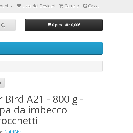
count
Lista dei Desideri
Carrello
Cassa
0 prodotti: 0,00€
iBird A21 - 800 g -
pa da imbecco
rocchetti
re:
NutriBird