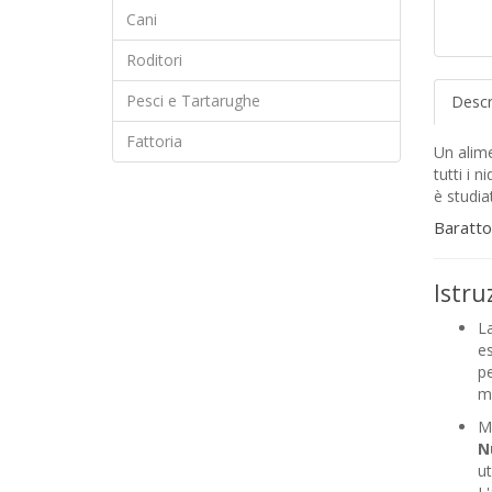
Cani
Roditori
Pesci e Tartarughe
Descr
Fattoria
Un alime
tutti i n
è studia
Baratto
Istru
L
es
pe
mi
Me
N
ut