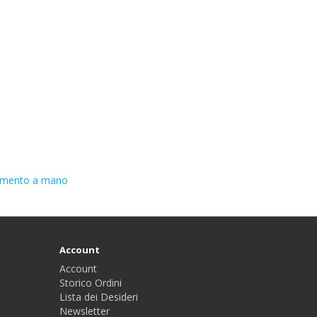
amento a mano
Account
Account
Storico Ordini
Lista dei Desideri
Newsletter