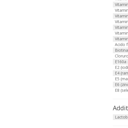
Vitami
Vitami
Vitami
Vitami
Vitami
Vitami
Vitami
Acido f
Biotina
Cloruro
E160a 
E2 (iod
E4 (ra
E5 (ma
E6 (zin
E8 (sel
Addit
Lactoba