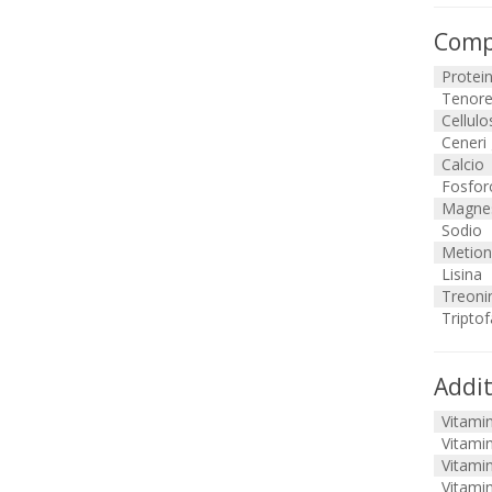
Compo
Protei
Tenore
Cellulo
Ceneri
Calcio
Fosfor
Magne
Sodio
Metion
Lisina
Treoni
Tripto
Addit
Vitami
Vitami
Vitami
Vitami