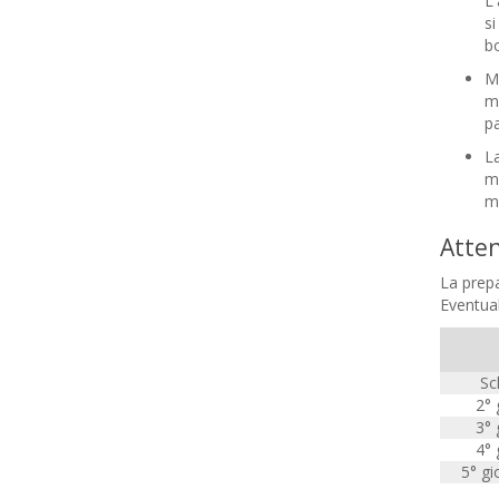
L'
si
bo
Me
mi
p
La
m
m
Atten
La prepa
Eventual
Sc
2° 
3° 
4° 
5° g