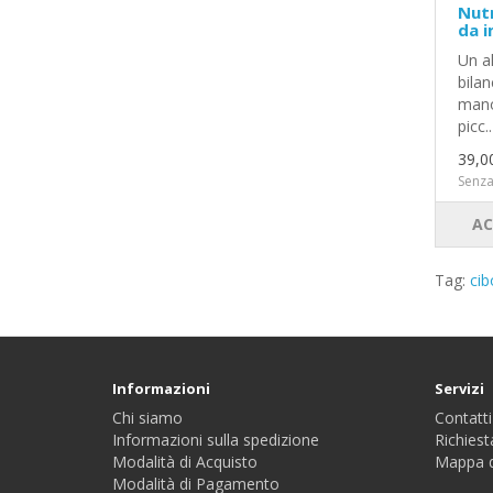
Nutr
da i
Un a
bilan
mano 
picc..
39,0
Senza
AC
Tag:
cib
Informazioni
Servizi
Chi siamo
Contatti
Informazioni sulla spedizione
Richiest
Modalità di Acquisto
Mappa d
Modalità di Pagamento