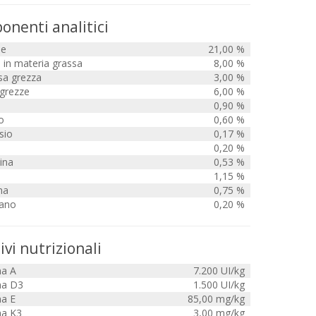
nenti analitici
ne
21,00 %
 in materia grassa
8,00 %
sa grezza
3,00 %
 grezze
6,00 %
0,90 %
o
0,60 %
sio
0,17 %
0,20 %
ina
0,53 %
1,15 %
na
0,75 %
fano
0,20 %
ivi nutrizionali
na A
7.200 UI/kg
na D3
1.500 UI/kg
na E
85,00 mg/kg
na K3
3,00 mg/kg