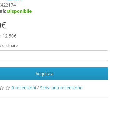
 E422174
ità:
Disponibile
0€
: 12,50€
a ordinare
Acquista
0 recensioni
/
Scrivi una recensione