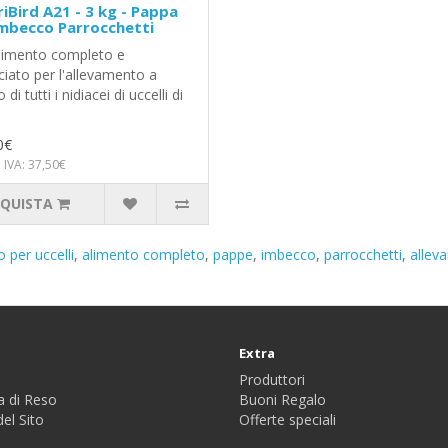
iBird A21 - 3 kg - Pappa
mbecco Parrocchetti
limento completo e
ciato per l'allevamento a
di tutti i nidiacei di uccelli di
0€
 IVA: 37,50€
QUISTA
o per uccelli
,
alimento completo
,
pappe
,
imbecco
,
parrocchetti
,
allev
Extra
Produttori
a di Reso
Buoni Regalo
el Sito
Offerte speciali