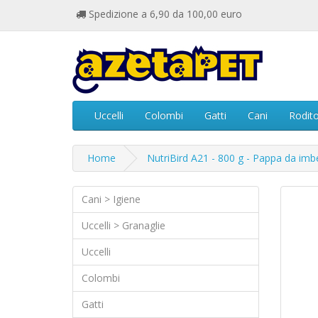
Spedizione a 6,90 da 100,00 euro
Uccelli
Colombi
Gatti
Cani
Rodito
Home
NutriBird A21 - 800 g - Pappa da imb
Cani > Igiene
Uccelli > Granaglie
Uccelli
Colombi
Gatti