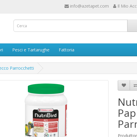
info@azetapet.com
Il Mio Ac
ri
Pesci e Tartarughe
Fattoria
ecco Parrocchetti
Nutr
Pap
Par
Produtto