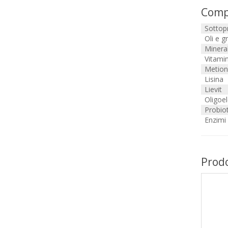
Comp
Sottopr
Oli e g
Mineral
Vitami
Metion
Lisina
Lievit
Oligoe
Probiot
Enzimi
Prodo