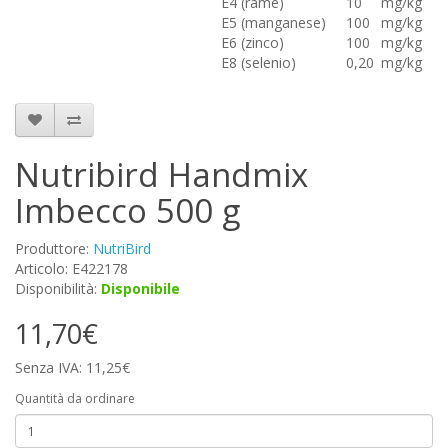
E4 (rame)
10
mg/kg
E5 (manganese)
100
mg/kg
E6 (zinco)
100
mg/kg
E8 (selenio)
0,20
mg/kg
Nutribird Handmix
Imbecco 500 g
Produttore:
NutriBird
Articolo: E422178
Disponibilità:
Disponibile
11,70€
Senza IVA: 11,25€
Quantità da ordinare