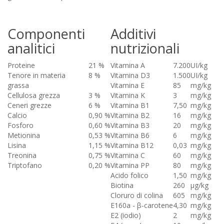
Componenti
Additivi
analitici
nutrizionali
Proteine
21 %
Vitamina A
7.200
UI/kg
Tenore in materia
8 %
Vitamina D3
1.500
UI/kg
grassa
Vitamina E
85
mg/kg
Cellulosa grezza
3 %
Vitamina K
3
mg/kg
Ceneri grezze
6 %
Vitamina B1
7,50
mg/kg
Calcio
0,90 %
Vitamina B2
16
mg/kg
Fosforo
0,60 %
Vitamina B3
20
mg/kg
Metionina
0,53 %
Vitamina B6
6
mg/kg
Lisina
1,15 %
Vitamina B12
0,03
mg/kg
Treonina
0,75 %
Vitamina C
60
mg/kg
Triptofano
0,20 %
Vitamina PP
80
mg/kg
Acido folico
1,50
mg/kg
Biotina
260
µg/kg
Cloruro di colina
605
mg/kg
E160a - β-carotene
4,30
mg/kg
E2 (iodio)
2
mg/kg