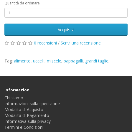
Quantità da ordinare
Acquista
0 recensioni
/
Scrivi una recensione
Tag:
alimento
,
uccelli
,
miscele
,
pappagalli
,
grandi taglie
,
Informazioni
Chi siamo
Informazioni sulla spedizione
Modalità di Acquisto
Modalità di Pagamento
Informativa sulla privacy
Termini e Condizioni