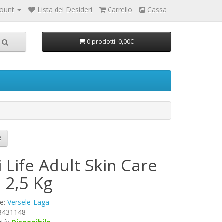
count
Lista dei Desideri
Carrello
Cassa
0 prodotti: 0,00€
 Life Adult Skin Care
 2,5 Kg
re:
Versele-Laga
 B431148
ità:
Disponibile