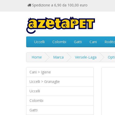
Spedizione a 6,90 da 100,00 euro
Uccelli
Colombi
Gatti
Cani
Rodito
Home
Marca
Versele-Laga
Opti
Cani > Igiene
Uccelli > Granaglie
Uccelli
Colombi
Gatti