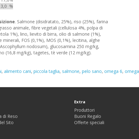
3,0
%
izione
. Salmone (disidratato, 25%), riso (25%), farina
 grasso animale, fibre vegetali (cellulosa 4%, polpa di
tola 1%), lino, lievito di birra, olio di salmone (1%),
 minerali, FOS (0,1%), MOS (0,1%), lecitina, alghe
(Ascophyllum nodosum), glucosamina 250 mg/kg,
o (16,8 mg/kg), tagetes, tè verde (12 mg/kg).
i
,
alimento cani
,
piccola taglia
,
salmone
,
pelo sano
,
omega 6
,
omega
Extra
Produttori
a di Reso
Buoni Regalo
el Sito
Offerte speciali