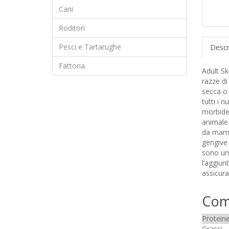
Cani
Roditori
Pesci e Tartarughe
Descr
Fattoria
Adult Sk
razze di
secca o 
tutti i 
morbidez
animale
da mammi
gengive 
sono un
l’aggiun
assicur
Comp
Protein
Grassi