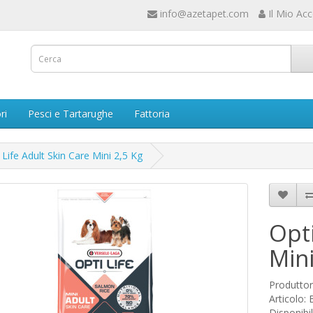
info@azetapet.com
Il Mio Ac
ri
Pesci e Tartarughe
Fattoria
 Life Adult Skin Care Mini 2,5 Kg
Opti
Mini
Produtto
Articolo:
Disponibil