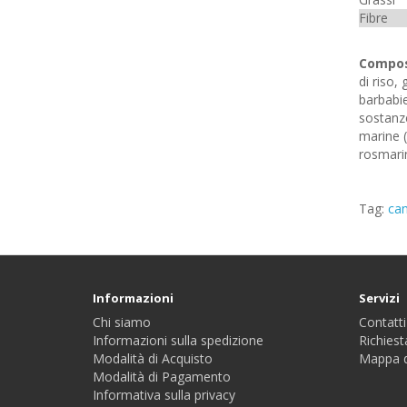
Fibre
Compos
di riso,
barbabie
sostanze
marine 
rosmarin
Tag:
can
Informazioni
Servizi
Chi siamo
Contatti
Informazioni sulla spedizione
Richiest
Modalità di Acquisto
Mappa d
Modalità di Pagamento
Informativa sulla privacy