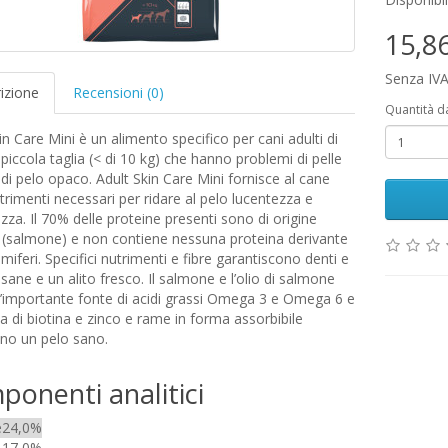
15,8
Senza IVA
izione
Recensioni (0)
Quantità d
in Care Mini è un alimento specifico per cani adulti di
 piccola taglia (< di 10 kg) che hanno problemi di pelle
di pelo opaco. Adult Skin Care Mini fornisce al cane
nutrimenti necessari per ridare al pelo lucentezza e
za. Il 70% delle proteine presenti sono di origine
 (salmone) e non contiene nessuna proteina derivante
feri. Specifici nutrimenti e fibre garantiscono denti e
sane e un alito fresco. Il salmone e l’olio di salmone
’importante fonte di acidi grassi Omega 3 e Omega 6 e
ta di biotina e zinco e rame in forma assorbibile
ano un pelo sano.
onenti analitici
e
24,0
%
17,0
%