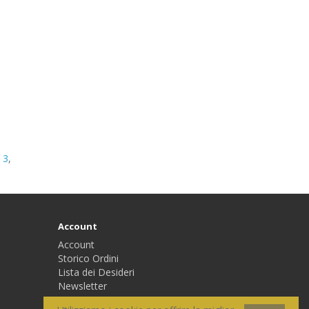
 3
,
Account
Account
Storico Ordini
Lista dei Desideri
Newsletter