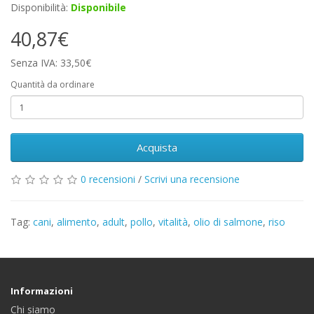
Disponibilità:
Disponibile
40,87€
Senza IVA: 33,50€
Quantità da ordinare
Acquista
0 recensioni
/
Scrivi una recensione
Tag:
cani
,
alimento
,
adult
,
pollo
,
vitalità
,
olio di salmone
,
riso
Informazioni
Chi siamo