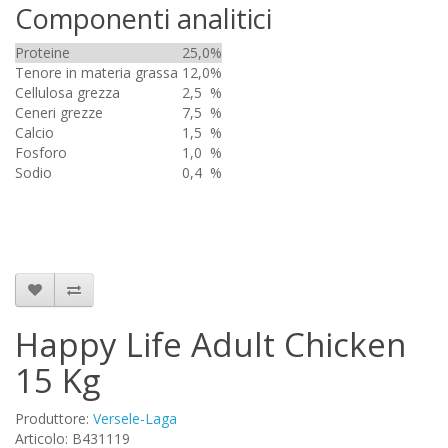
Componenti analitici
Proteine
25,0
%
Tenore in materia grassa
12,0
%
Cellulosa grezza
2,5
%
Ceneri grezze
7,5
%
Calcio
1,5
%
Fosforo
1,0
%
Sodio
0,4
%
Happy Life Adult Chicken
15 Kg
Produttore:
Versele-Laga
Articolo: B431119