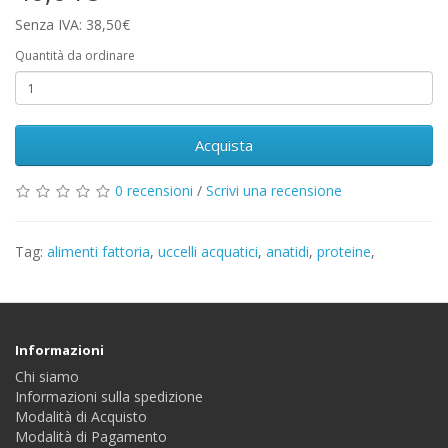
Senza IVA: 38,50€
Quantità da ordinare
Acquista
0 recensioni
/
Scrivi una recensione
Tag:
alimenti fattoria
,
uccelli acquatici
,
anatidi
,
proteine
,
Informazioni
Chi siamo
Informazioni sulla spedizione
Modalità di Acquisto
Modalità di Pagamento