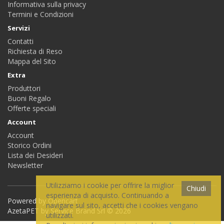
Informativa sulla privacy
Termini e Condizioni
Servizi
Contatti
Richiesta di Reso
Mappa del Sito
Extra
Produttori
Buoni Regalo
Offerte speciali
Account
Account
Storico Ordini
Lista dei Desideri
Newsletter
Utilizziamo i cookie per offrire la miglior
Chiudi
esperienza di acquisto. Continuando a
Powered by
Opencart
navigare sul sito, accetti che i cookies vengano
AzetaPET by Service Brand Srl © 2026
utilizzati.