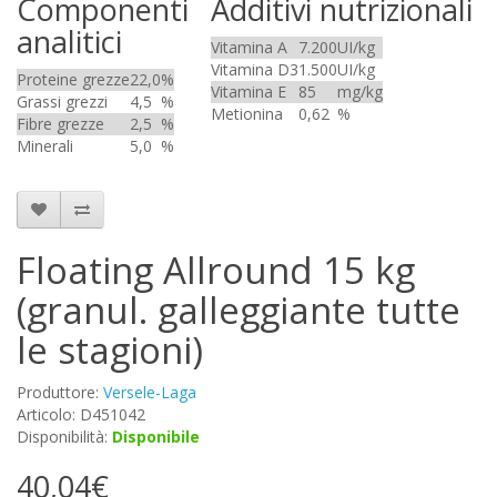
Componenti
Additivi nutrizionali
analitici
Vitamina A
7.200
UI/kg
Vitamina D3
1.500
UI/kg
Proteine grezze
22,0
%
Vitamina E
85
mg/kg
Grassi grezzi
4,5
%
Metionina
0,62
%
Fibre grezze
2,5
%
Minerali
5,0
%
Floating Allround 15 kg
(granul. galleggiante tutte
le stagioni)
Produttore:
Versele-Laga
Articolo: D451042
Disponibilità:
Disponibile
40,04€