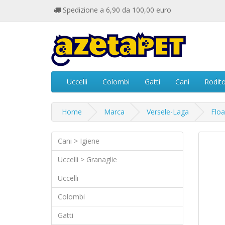
Spedizione a 6,90 da 100,00 euro
Uccelli
Colombi
Gatti
Cani
Rodito
Home
Marca
Versele-Laga
Floa
Cani > Igiene
Uccelli > Granaglie
Uccelli
Colombi
Gatti