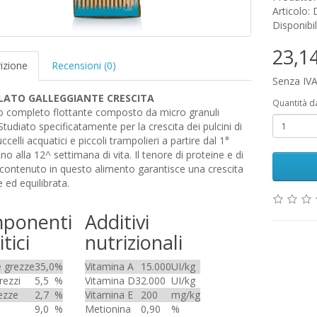
Articolo:
Disponibil
23,1
izione
Recensioni (0)
Senza IVA
ATO GALLEGGIANTE CRESCITA
Quantità d
o completo flottante composto da micro granuli
tudiato specificatamente per la crescita dei pulcini di
 uccelli acquatici e piccoli trampolieri a partire dal 1°
ino alla 12^ settimana di vita. Il tenore di proteine e di
contenuto in questo alimento garantisce una crescita
 ed equilibrata.
ponenti
Additivi
tici
nutrizionali
e grezze
35,0
%
Vitamina A
15.000
UI/kg
rezzi
5,5
%
Vitamina D3
2.000
UI/kg
ezze
2,7
%
Vitamina E
200
mg/kg
9,0
%
Metionina
0,90
%