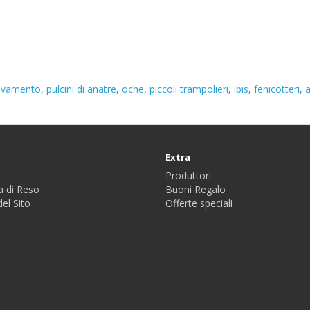
levamento
,
pulcini di anatre
,
oche
,
piccoli trampolieri
,
ibis
,
fenicotteri
,
a
Extra
Produttori
a di Reso
Buoni Regalo
el Sito
Offerte speciali