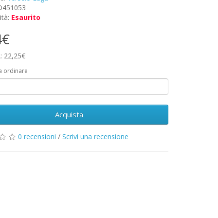
 D451053
ità:
Esaurito
4€
: 22,25€
a ordinare
Acquista
0 recensioni
/
Scrivi una recensione