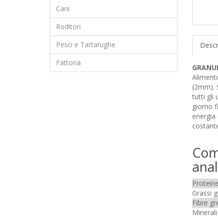
Cani
Roditori
Pesci e Tartarughe
Descr
Fattoria
GRANUL
Aliment
(2mm). S
tutti gli
giorno f
energia 
costante
Com
anali
Protein
Grassi g
Fibre gr
Minerali