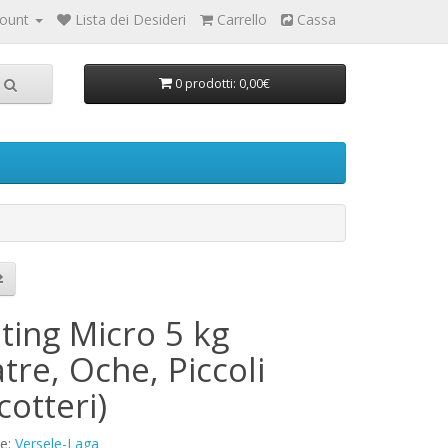
count
Lista dei Desideri
Carrello
Cassa
0 prodotti: 0,00€
ting Micro 5 kg
tre, Oche, Piccoli
cotteri)
re:
Versele-Laga