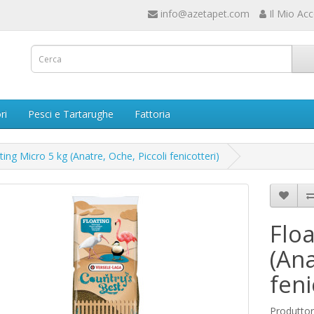
info@azetapet.com
Il Mio Ac
ri
Pesci e Tartarughe
Fattoria
ting Micro 5 kg (Anatre, Oche, Piccoli fenicotteri)
Floa
(Ana
feni
Produtto