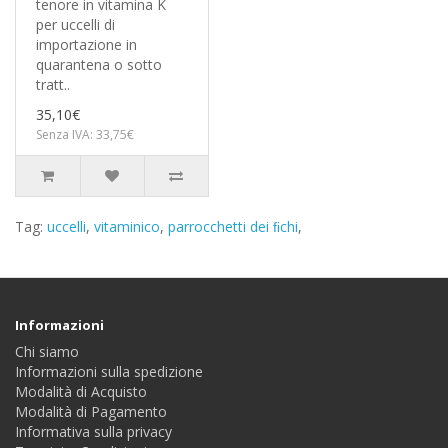
tenore in vitamina K
per uccelli di
importazione in
quarantena o sotto
tratt..
35,10€
Senza IVA: 33,75€
Tag:
uccelli
,
vitaminico
,
parrocchetti dei ﬁchi
,
Informazioni
Chi siamo
Informazioni sulla spedizione
Modalità di Acquisto
Modalità di Pagamento
Informativa sulla privacy