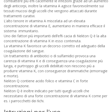
combattere più efﬁ cacemente le infezioni grazie ad un aumento
degli anticorpi, inoltre la vitamina A agisce favorevolmente sui
tessuti mucosi degli uccelli che vengono attaccati durante
trattamenti curativi.
L’alto tenore in vitamina A miscelata ad un elevata
concentrazione di vitamina E, aumentano in maniera efﬁcace il
sistema immunitario.
Uno dei fattori più importanti dell’efﬁ cacia di Nekton Q è la alta
concentrazione di vitamina K in esso contenuta.
La vitamina K favorisce un decorso corretto ed adeguato della
coagulazione del sangue.
Un trattamento di antibiotici o di sulfamidici provoca una
carenza di vitamina K e di conseguenza una coagulazione più
lunga, e purtroppo gli uccelli debilitati non riescono più a
produrre vitamina K, con conseguenze drammatiche (emorragie
e morte).
Nekton Q contiene acido folico e vitamina C in forte
concentrazione.
Nekton Q è inoltre indicato per tutti quegli uccelli che
necessitano di una forte concentrazione di vitamina K come per
es. i parrocchetti dei ﬁchi.