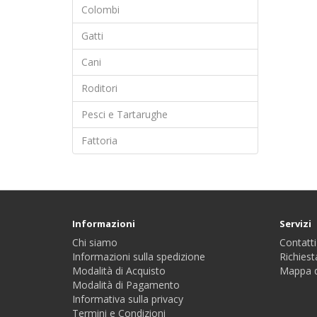
Colombi
Gatti
Cani
Roditori
Pesci e Tartarughe
Fattoria
Informazioni
Servizi
Chi siamo
Contatti
Informazioni sulla spedizione
Richiest
Modalità di Acquisto
Mappa d
Modalità di Pagamento
Informativa sulla privacy
Termini e Condizioni