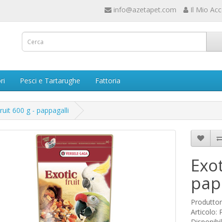
info@azetapet.com
Il Mio Ac
ri
Pesci e Tartarughe
Fattoria
ruit 600 g - pappagalli
Exot
pap
Produtto
Articolo:
Disponibil