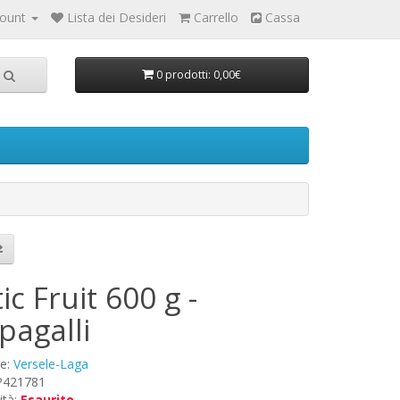
count
Lista dei Desideri
Carrello
Cassa
0 prodotti: 0,00€
ic Fruit 600 g -
pagalli
re:
Versele-Laga
 P421781
ità:
Esaurito