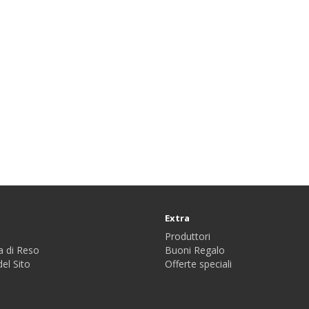
Extra
Produttori
a di Reso
Buoni Regalo
el Sito
Offerte speciali