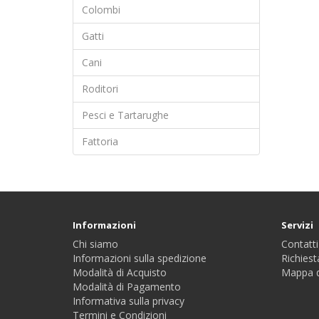
Colombi
Gatti
Cani
Roditori
Pesci e Tartarughe
Fattoria
Informazioni
Servizi
Chi siamo
Contatti
Informazioni sulla spedizione
Richiest
Modalità di Acquisto
Mappa d
Modalità di Pagamento
Informativa sulla privacy
Termini e Condizioni