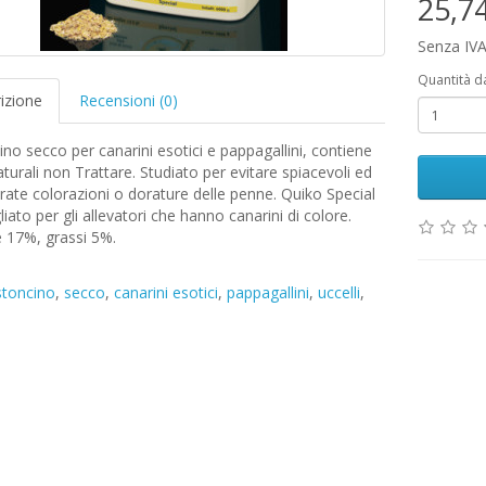
25,7
Senza IVA
Quantità d
izione
Recensioni (0)
no secco per canarini esotici e pappagallini, contiene
urali non Trattare. Studiato per evitare spiacevoli ed
rate colorazioni o dorature delle penne. Quiko Special
liato per gli allevatori che hanno canarini di colore.
 17%, grassi 5%.
stoncino
,
secco
,
canarini esotici
,
pappagallini
,
uccelli
,