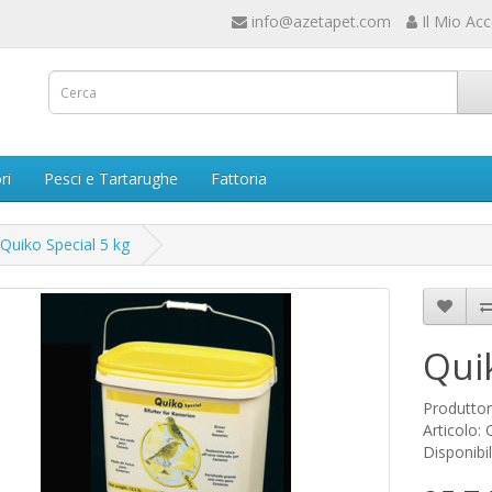
info@azetapet.com
Il Mio Ac
ri
Pesci e Tartarughe
Fattoria
Quiko Special 5 kg
Qui
Produtto
Articolo:
Disponibil