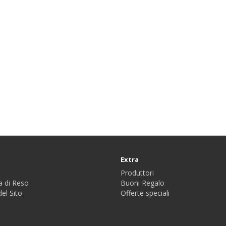
Extra
Produttori
a di Reso
Buoni Regalo
el Sito
Offerte speciali