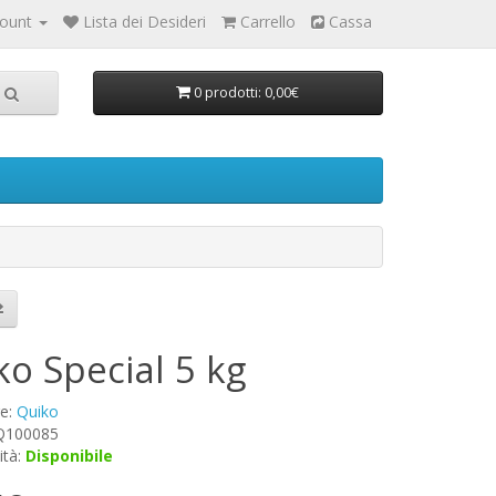
count
Lista dei Desideri
Carrello
Cassa
0 prodotti: 0,00€
ko Special 5 kg
re:
Quiko
 Q100085
ità:
Disponibile