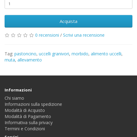
Acquista
0 recensioni
/
Scrivi una recensione
Tag:
pastoncino
,
uccelli granivori
,
morbido
,
alimento uccelli
,
muta
,
allevamento
Informazioni
Chi siamo
Informazioni sulla spedizione
Modalità di Acquisto
Modalità di Pagamento
Informativa sulla privacy
Termini e Condizioni