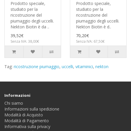
Prodotto speciale,
Prodotto speciale,
studiato per la
studiato per la
ricostruzione del
ricostruzione del
piumaggio degli uccelli.
piumaggio degli uccelli.
Nekton Biotin è da ..
Nekton Biotin è d..
39,52€
70,20€
Senza IVA: 38,00€
Senza IVA: 67,50€
Tag:
ricostruzione piumaggio
,
uccelli
,
vitaminici
,
nekton
Informazioni
Chi siamo
Informazioni sulla spedizione
Modalità di Acquisto
Modalità di Pagamento
Informativa sulla privacy