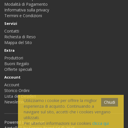
Modalità di Pagamento
Informativa sulla privacy
Termini e Condizioni
Servizi
Contatti
Richiesta di Reso
Mappa del Sito
Extra
Produttori
Buoni Regalo
Offerte speciali
Account
Account
Storico Ordini
Lista dei Desideri
Utilizziamo i cookie per offrire la miglior
Newsletter
Chiudi
esperienza di acquisto. Continuando a
navigare sul sito, accetti che i cookies vengano
utilizzati.
Powered by
Opencart
Per ulteriori informazioni sui cookies
clicca qui
AzetaPET by Service Brand Srl © 2026