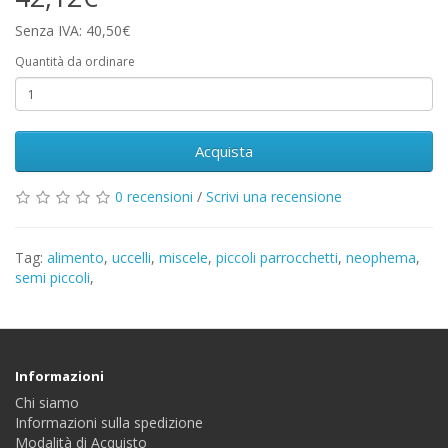
Senza IVA: 40,50€
Quantità da ordinare
Acquista
0 recensioni
/
Scrivi una recensione
Tag:
alimento
,
uccelli
,
miscele
,
piccoli parrocchetti
,
neophema
,
semi piccoli
,
Informazioni
Chi siamo
Informazioni sulla spedizione
Modalità di Acquisto