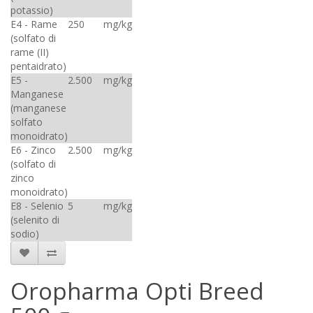
potassio)
E4 - Rame
250
mg/kg
(solfato di
rame (II)
pentaidrato)
E5 -
2.500
mg/kg
Manganese
(manganese
solfato
monoidrato)
E6 - Zinco
2.500
mg/kg
(solfato di
zinco
monoidrato)
E8 - Selenio
5
mg/kg
(selenito di
sodio)
Oropharma Opti Breed