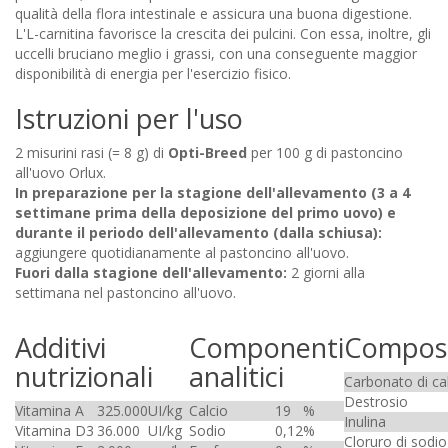
qualità della flora intestinale e assicura una buona digestione.
L'L-carnitina favorisce la crescita dei pulcini. Con essa, inoltre, gli
uccelli bruciano meglio i grassi, con una conseguente maggior
disponibilità di energia per l'esercizio fisico.
Istruzioni per l'uso
2 misurini rasi (= 8 g) di
Opti-Breed
per 100 g di pastoncino
all'uovo Orlux.
In preparazione per la stagione dell'allevamento (3 a 4
settimane prima della deposizione del primo uovo) e
durante il periodo dell'allevamento (dalla schiusa):
aggiungere quotidianamente al pastoncino all'uovo.
Fuori dalla stagione dell'allevamento:
2 giorni alla
settimana nel pastoncino all'uovo.
Additivi
Componenti
Composi
nutrizionali
analitici
Carbonato di ca
Destrosio
Vitamina A
325.000
UI/kg
Calcio
19
%
Inulina
Vitamina D3
36.000
UI/kg
Sodio
0,12
%
Cloruro di sodio