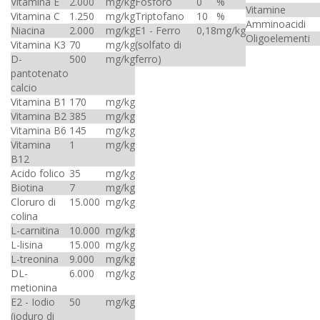
Vitamina E
2.000
mg/kg
Fosforo
0
%
Vitamine
Vitamina C
1.250
mg/kg
Triptofano
10
%
Amminoacidi
Niacina
2.000
mg/kg
E1 - Ferro
0,18
mg/kg
Oligoelementi
Vitamina K3
70
mg/kg
(solfato di
D-
500
mg/kg
ferro)
pantotenato
calcio
Vitamina B1
170
mg/kg
Vitamina B2
385
mg/kg
Vitamina B6
145
mg/kg
Vitamina
1
mg/kg
B12
Acido folico
35
mg/kg
Biotina
7
mg/kg
Cloruro di
15.000
mg/kg
colina
L-carnitina
10.000
mg/kg
L-lisina
15.000
mg/kg
L-treonina
9.000
mg/kg
DL-
6.000
mg/kg
metionina
E2 - Iodio
50
mg/kg
(ioduro di