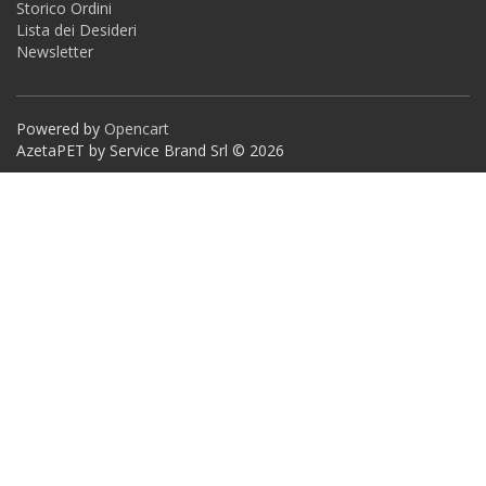
Storico Ordini
Lista dei Desideri
Newsletter
Powered by
Opencart
AzetaPET by Service Brand Srl © 2026