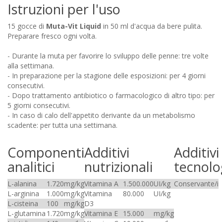
Istruzioni per l'uso
15 gocce di
Muta-Vit Liquid
in 50 ml d'acqua da bere pulita.
Preparare fresco ogni volta.
- Durante la muta per favorire lo sviluppo delle penne: tre volte
alla settimana.
- In preparazione per la stagione delle esposizioni: per 4 giorni
consecutivi.
- Dopo trattamento antibiotico o farmacologico di altro tipo: per
5 giorni consecutivi.
- In caso di calo dell'appetito derivante da un metabolismo
scadente: per tutta una settimana.
Componenti
Additivi
Additivi
analitici
nutrizionali
tecnolo
L-alanina
1.720
mg/kg
Vitamina A
1.500.000
UI/kg
Conservante/i
L-arginina
1.000
mg/kg
Vitamina
80.000
UI/kg
L-cisteina
100
mg/kg
D3
L-glutamina
1.720
mg/kg
Vitamina E
15.000
mg/kg