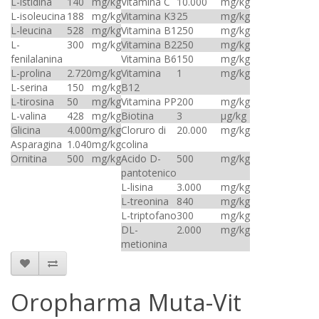
L-istidina
140
mg/kg
Vitamina C
10.000
mg/kg
L-isoleucina
188
mg/kg
Vitamina K3
25
mg/kg
L-leucina
528
mg/kg
Vitamina B1
250
mg/kg
L-
300
mg/kg
Vitamina B2
250
mg/kg
fenilalanina
Vitamina B6
150
mg/kg
L-prolina
2.720
mg/kg
Vitamina
1
mg/kg
L-serina
150
mg/kg
B12
L-tirosina
50
mg/kg
Vitamina PP
200
mg/kg
L-valina
428
mg/kg
Biotina
3
µg/kg
Glicina
4.000
mg/kg
Cloruro di
20.000
mg/kg
Asparagina
1.040
mg/kg
colina
Ornitina
500
mg/kg
Acido D-
500
mg/kg
pantotenico
L-lisina
3.000
mg/kg
L-treonina
840
mg/kg
L-triptofano
300
mg/kg
DL-
2.000
mg/kg
metionina
Oropharma Muta-Vit