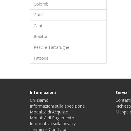
Colombi
Gatti
Cani
Roditori
Pesci e Tartarughe
Fattoria
Informazioni
Servizi
Chi siamo
Contatti
Informazioni sulla spedizione
Richiest
Modalità di Acquisto
Mappa d
Modalità di Pagamento
Informativa sulla privacy
Termini e Condizioni