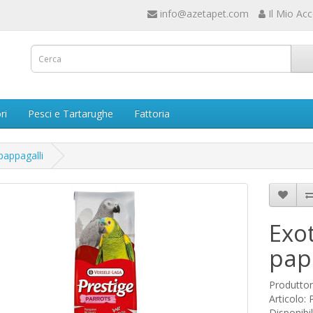
info@azetapet.com
Il Mio Ac
ri
Pesci e Tartarughe
Fattoria
pappagalli
Exot
pap
Produtto
Articolo:
Disponibil