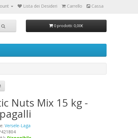
count
Lista dei Desideri
Carrello
Cassa
0 prodotti: 0,00€
ic Nuts Mix 15 kg -
pagalli
re:
Versele-Laga
 P421804
ità:
Disponibile