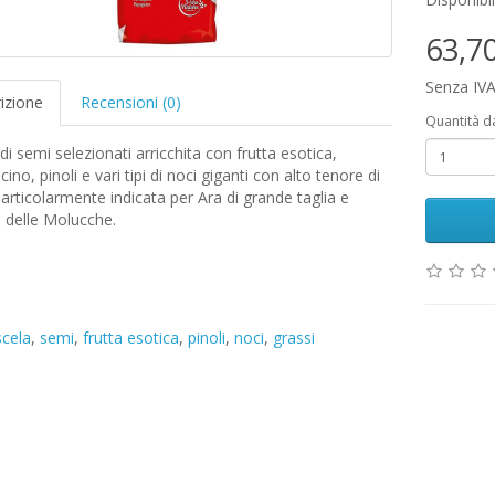
63,7
Senza IVA
izione
Recensioni (0)
Quantità d
di semi selezionati arricchita con frutta esotica,
ino, pinoli e vari tipi di noci giganti con alto tenore di
Particolarmente indicata per Ara di grande taglia e
 delle Molucche.
cela
,
semi
,
frutta esotica
,
pinoli
,
noci
,
grassi