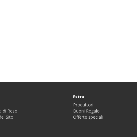
Extra
Produttori
a di Reso
Buoni Regalo
el Sito
Offerte speciali