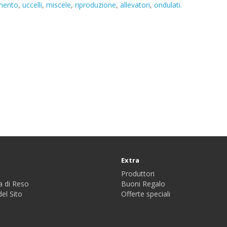
mento
,
uccelli
,
miscele
,
riproduzione
,
allevatori
,
ondulati.
Extra
Produttori
a di Reso
Buoni Regalo
el Sito
Offerte speciali