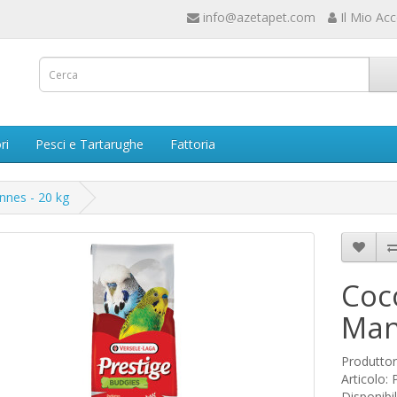
info@azetapet.com
Il Mio Ac
ri
Pesci e Tartarughe
Fattoria
nnes - 20 kg
Coco
Man
Produtto
Articolo:
Disponibil