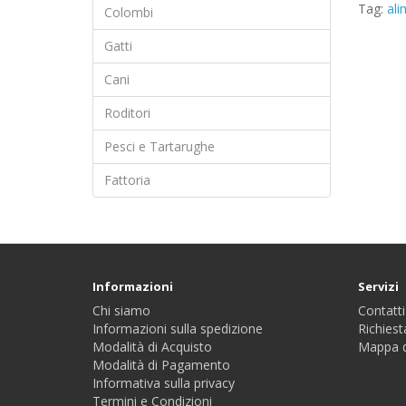
Tag:
ali
Colombi
Gatti
Cani
Roditori
Pesci e Tartarughe
Fattoria
Informazioni
Servizi
Chi siamo
Contatti
Informazioni sulla spedizione
Richiest
Modalità di Acquisto
Mappa d
Modalità di Pagamento
Informativa sulla privacy
Termini e Condizioni