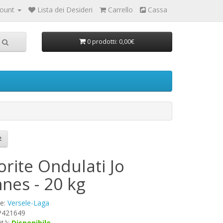
count
Lista dei Desideri
Carrello
Cassa
0 prodotti: 0,00€
rite Ondulati Jo
nes - 20 kg
re:
Versele-Laga
 P421649
ità:
Disponibile