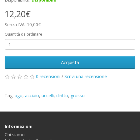
12,20€
Senza IVA: 10,00€
Quantità da ordinare
Acquista
0 recensioni
/
Scrivi una recensione
Tag:
ago
,
acciaio
,
uccelli
,
diritto
,
grosso
Informazioni
Chi siamo