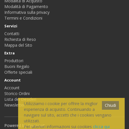
Modalità di Acquisto
Modalità di Pagamento
Informativa sulla privacy
Termini e Condizioni
Servizi
Contatti
Richiesta di Reso
Mappa del Sito
Extra
Produttori
Buoni Regalo
Offerte speciali
Account
Account
Storico Ordini
Lista dei Desideri
Utilizziamo i cookie per offrire la miglior
Newsletter
Chiudi
esperienza di acquisto. Continuando a
navigare sul sito, accetti che i cookies vengano
utilizzati.
Powered by
Opencart
Per ulteriori informazioni sui cookies
clicca qui