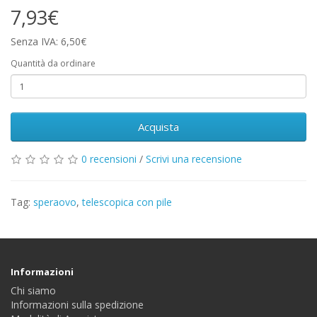
7,93€
Senza IVA: 6,50€
Quantità da ordinare
Acquista
0 recensioni
/
Scrivi una recensione
Tag:
speraovo
,
telescopica con pile
Informazioni
Chi siamo
Informazioni sulla spedizione