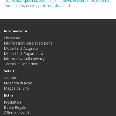
Tag:
quiko
,
spirulina
,
250g
,
alga nutritiva
,
ricostituente
,
sistema
immunitario
,
uccelli
,
proteine
,
vitaminici
Informazioni
Chi siamo
Informazioni sulla spedizione
Modalità di Acquisto
Modalità di Pagamento
Informativa sulla privacy
Termini e Condizioni
Servizi
Contatti
Richiesta di Reso
Mappa del Sito
Extra
Produttori
Buoni Regalo
Offerte speciali