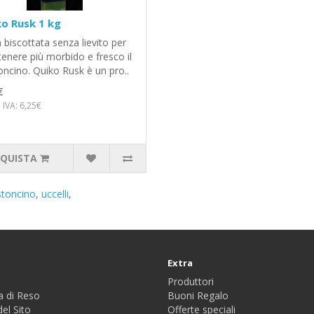
o Rusk 1 kg
 biscottata senza lievito per
enere più morbido e fresco il
oncino. Quiko Rusk è un pro..
€
 IVA: 6,25€
QUISTA
stoncino
,
uccelli
,
Extra
Produttori
a di Reso
Buoni Regalo
el Sito
Offerte speciali