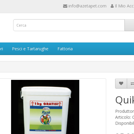
info@azetapet.com
Il Mio Ac
ri
Pesci e Tartarughe
Fattoria
Qui
Produtto
Articolo:
Disponibil