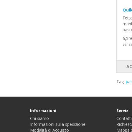
Quik
Fetta
mant
past
6,50
Senza
AC
Tag:
pa
Informazioni
Servizi
Chi siamo
Contatti
Informazioni sulla spedizione
Richiest
Modalità di Acquisto
Mappa d