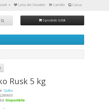
count
Lista dei Desideri
Carrello
Cassa
0 prodotti: 0,00€
ko Rusk 5 kg
re:
Quiko
 Q280605
ità:
Disponibile