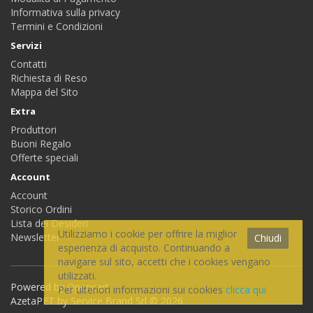
Informativa sulla privacy
Termini e Condizioni
Servizi
Contatti
Richiesta di Reso
Mappa del Sito
Extra
Produttori
Buoni Regalo
Offerte speciali
Account
Account
Storico Ordini
Lista dei Desideri
Utilizziamo i cookie per offrire la miglior
Newsletter
Chiudi
esperienza di acquisto. Continuando a
navigare sul sito, accetti che i cookies vengano
utilizzati.
Powered by
Opencart
Per ulteriori informazioni sui cookies
clicca qui
AzetaPET by Service Brand Srl © 2026