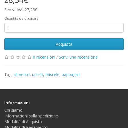
Senza IVA: 27,25€
Quantità da ordinare
Acquista
0 recensioni
/
Scrivi una recensione
Tag:
alimento
,
uccelli
,
miscele
,
pappagalli
Informazioni
Chi siamo
Informazioni sulla spedizione
Modalità di Acquisto
Modalità di Pagamento