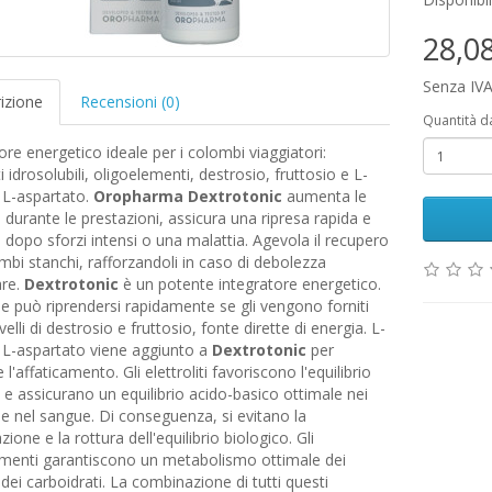
28,0
Senza IVA
izione
Recensioni (0)
Quantità d
ore energetico ideale per i colombi viaggiatori:
ti idrosolubili, oligoelementi, destrosio, fruttosio e L-
 L-aspartato.
Oropharma Dextrotonic
aumenta le
 durante le prestazioni, assicura una ripresa rapida e
 dopo sforzi intensi o una malattia. Agevola il recupero
mbi stanchi, rafforzandoli in caso di debolezza
re.
Dextrotonic
è un potente integratore energetico.
e può riprendersi rapidamente se gli vengono forniti
ivelli di destrosio e fruttosio, fonte dirette di energia. L-
 L-aspartato viene aggiunto a
Dextrotonic
per
l'affaticamento. Gli elettroliti favoriscono l'equilibrio
di e assicurano un equilibrio acido-basico ottimale nei
e nel sangue. Di conseguenza, si evitano la
zione e la rottura dell'equilibrio biologico. Gli
ementi garantiscono un metabolismo ottimale dei
 dei carboidrati. La combinazione di tutti questi