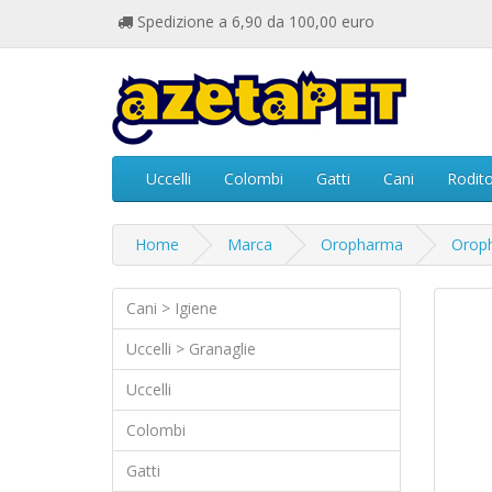
Spedizione a 6,90 da 100,00 euro
Uccelli
Colombi
Gatti
Cani
Rodito
Home
Marca
Oropharma
Orop
Cani > Igiene
Uccelli > Granaglie
Uccelli
Colombi
Gatti