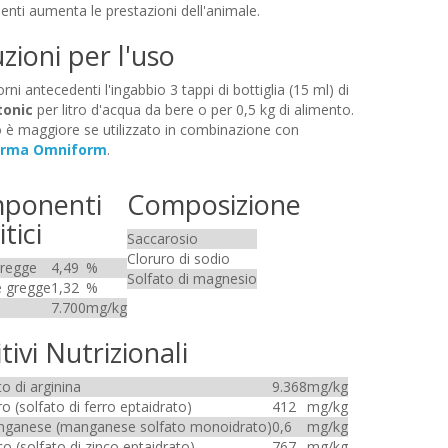
ti aumenta le prestazioni dell'animale.
uzioni per l'uso
orni antecedenti l'ingabbio 3 tappi di bottiglia (15 ml) di
tonic
per litro d'acqua da bere o per 0,5 kg di alimento.
o è maggiore se utilizzato in combinazione con
rma Omniform
.
ponenti
Composizione
tici
Saccarosio
Cloruro di sodio
gregge
4,49
%
Solfato di magnesio
e gregge
1,32
%
7.700
mg/kg
tivi Nutrizionali
o di arginina
9.368
mg/kg
ro (solfato di ferro eptaidrato)
412
mg/kg
nganese (manganese solfato monoidrato)
0,6
mg/kg
co (solfato di zinco eptaidrato)
767
mg/kg