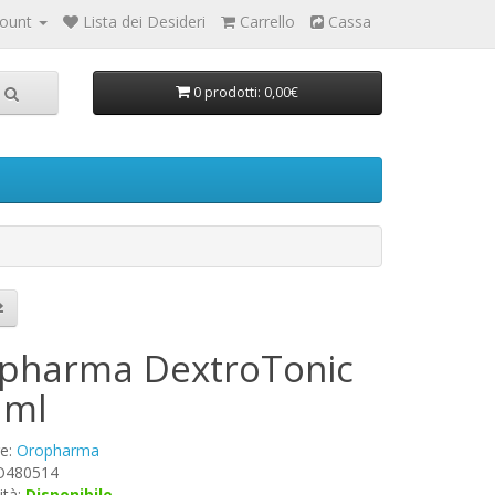
count
Lista dei Desideri
Carrello
Cassa
0 prodotti: 0,00€
pharma DextroTonic
 ml
re:
Oropharma
 O480514
ità:
Disponibile