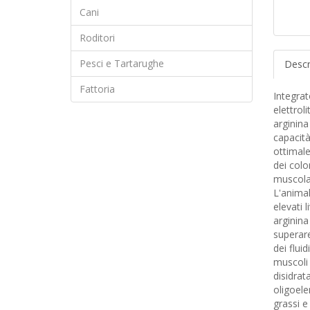
Cani
Roditori
Pesci e Tartarughe
Descr
Fattoria
Integrat
elettroli
arginina
capacità
ottimale
dei colo
muscola
L'animal
elevati l
arginina
superare 
dei flui
muscoli 
disidrata
oligoel
grassi e