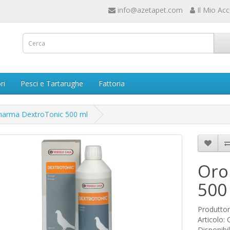
info@azetapet.com
Il Mio Ac
ri
Pesci e Tartarughe
Fattoria
harma DextroTonic 500 ml
Oro
500
Produtto
Articolo:
Disponibil