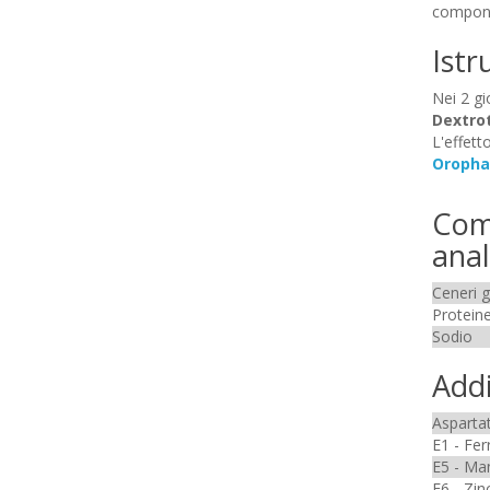
componen
Istr
Nei 2 gi
Dextro
L'effett
Oropha
Com
anali
Ceneri 
Protein
Sodio
Addi
Aspartat
E1 - Fer
E5 - Ma
E6 - Zin