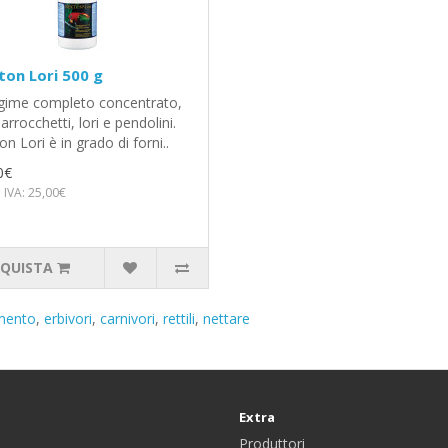
on Lori 500 g
ime completo concentrato,
arrocchetti, lori e pendolini.
n Lori è in grado di forni..
0€
 IVA: 25,00€
QUISTA
mento
,
erbivori
,
carnivori
,
rettili
,
nettare
Extra
Produttori