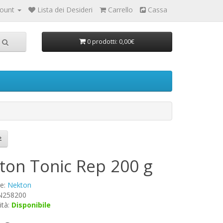
count
Lista dei Desideri
Carrello
Cassa
0 prodotti: 0,00€
ton Tonic Rep 200 g
re:
Nekton
 N258200
ità:
Disponibile