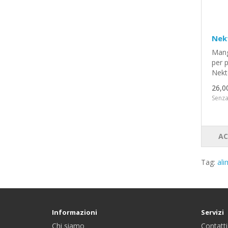
Nekt
Mang
per p
Nekto
26,0
Senza
AC
Tag:
ali
Informazioni
Servizi
Chi siamo
Contatti