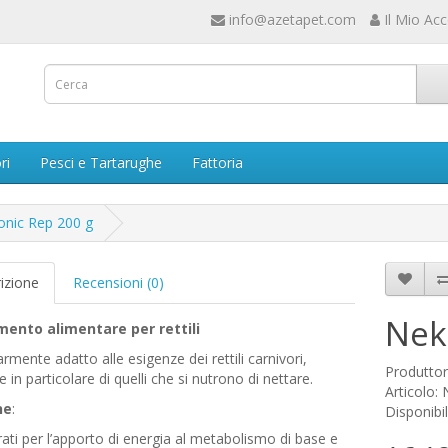
info@azetapet.com
Il Mio Ac
ri
Pesci e Tartarughe
Fattoria
onic Rep 200 g
izione
Recensioni (0)
Nek
ento alimentare per rettili
armente adatto alle esigenze dei rettili carnivori,
Produtto
e in particolare di quelli che si nutrono di nettare.
Articolo:
ne
:
Disponibil
ati per l’apporto di energia al metabolismo di base e