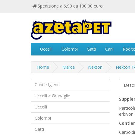
Spedizione a 6,90 da 100,00 euro
Uccelli
Colombi
Gatti
Cani
Rodito
Home
Marca
Nekton
Nekton T
Cani > Igiene
Descr
Uccelli > Granaglie
Supplem
Uccelli
Particol
erbivori 
Colombi
Contie
Gatti
Carboidr