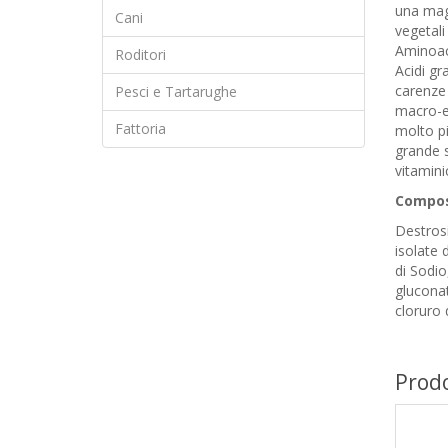
una magg
Cani
vegetali
Aminoaci
Roditori
Acidi gr
carenze 
Pesci e Tartarughe
macro-el
Fattoria
molto pi
grande s
vitamini
Compos
Destrosi
isolate 
di Sodio
gluconat
cloruro 
Prodo