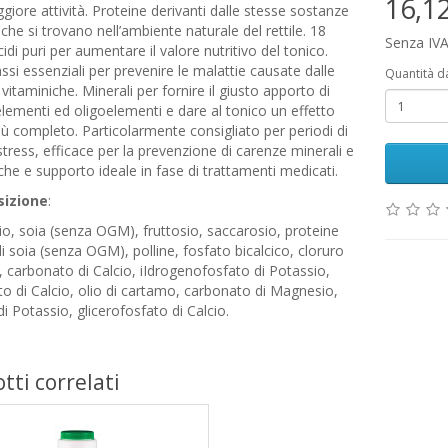
16,1
iore attività. Proteine derivanti dalle stesse sostanze
 che si trovano nell’ambiente naturale del rettile. 18
Senza IVA
di puri per aumentare il valore nutritivo del tonico.
assi essenziali per prevenire le malattie causate dalle
Quantità d
vitaminiche. Minerali per fornire il giusto apporto di
ementi ed oligoelementi e dare al tonico un effetto
ù completo. Particolarmente consigliato per periodi di
tress, efficace per la prevenzione di carenze minerali e
che e supporto ideale in fase di trattamenti medicati.
izione
:
o, soia (senza OGM), fruttosio, saccarosio, proteine
di soia (senza OGM), polline, fosfato bicalcico, cloruro
, carbonato di Calcio, iIdrogenofosfato di Potassio,
o di Calcio, olio di cartamo, carbonato di Magnesio,
di Potassio, glicerofosfato di Calcio.
tti correlati