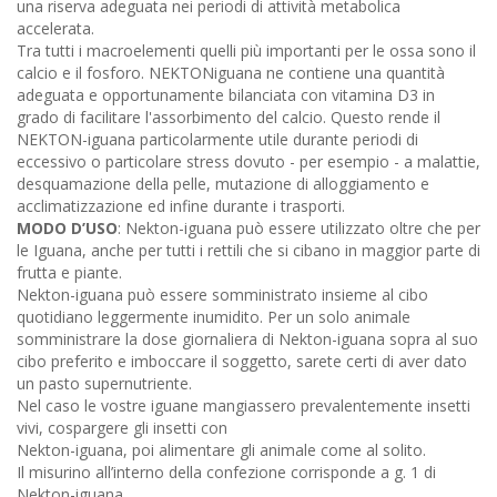
una riserva adeguata nei periodi di attività metabolica
accelerata.
Tra tutti i macroelementi quelli più importanti per le ossa sono il
calcio e il fosforo. NEKTONiguana ne contiene una quantità
adeguata e opportunamente bilanciata con vitamina D3 in
grado di facilitare l'assorbimento del calcio. Questo rende il
NEKTON-iguana particolarmente utile durante periodi di
eccessivo o particolare stress dovuto - per esempio - a malattie,
desquamazione della pelle, mutazione di alloggiamento e
acclimatizzazione ed infine durante i trasporti.
MODO D’USO
: Nekton-iguana può essere utilizzato oltre che per
le Iguana, anche per tutti i rettili che si cibano in maggior parte di
frutta e piante.
Nekton-iguana può essere somministrato insieme al cibo
quotidiano leggermente inumidito. Per un solo animale
somministrare la dose giornaliera di Nekton-iguana sopra al suo
cibo preferito e imboccare il soggetto, sarete certi di aver dato
un pasto supernutriente.
Nel caso le vostre iguane mangiassero prevalentemente insetti
vivi, cospargere gli insetti con
Nekton-iguana, poi alimentare gli animale come al solito.
Il misurino all’interno della confezione corrisponde a g. 1 di
Nekton-iguana.