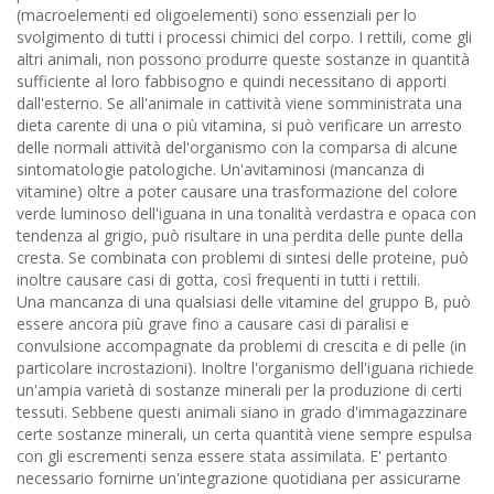
(macroelementi ed oligoelementi) sono essenziali per lo
svolgimento di tutti i processi chimici del corpo. I rettili, come gli
altri animali, non possono produrre queste sostanze in quantità
sufficiente al loro fabbisogno e quindi necessitano di apporti
dall'esterno. Se all'animale in cattività viene somministrata una
dieta carente di una o più vitamina, si può verificare un arresto
delle normali attività del'organismo con la comparsa di alcune
sintomatologie patologiche. Un'avitaminosi (mancanza di
vitamine) oltre a poter causare una trasformazione del colore
verde luminoso dell'iguana in una tonalità verdastra e opaca con
tendenza al grigio, può risultare in una perdita delle punte della
cresta. Se combinata con problemi di sintesi delle proteine, può
inoltre causare casi di gotta, così frequenti in tutti i rettili.
Una mancanza di una qualsiasi delle vitamine del gruppo B, può
essere ancora più grave fino a causare casi di paralisi e
convulsione accompagnate da problemi di crescita e di pelle (in
particolare incrostazioni). Inoltre l'organismo dell'iguana richiede
un'ampia varietà di sostanze minerali per la produzione di certi
tessuti. Sebbene questi animali siano in grado d'immagazzinare
certe sostanze minerali, un certa quantità viene sempre espulsa
con gli escrementi senza essere stata assimilata. E' pertanto
necessario fornirne un'integrazione quotidiana per assicurarne