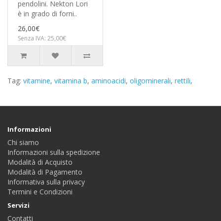
pendolini. Nekton Lori
è in grado di forni..
26,00€
Senza IVA: 25,00€
Tag:
vitamine
,
vitamina b
,
aminoacidi
,
oligominerali
,
rettili
,
Informazioni
Chi siamo
Informazioni sulla spedizione
Modalità di Acquisto
Modalità di Pagamento
Informativa sulla privacy
Termini e Condizioni
Servizi
Contatti