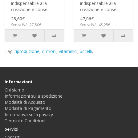
indispensabile alla
indispensabile alla
creazione e conse..
creazione e conse..
28,60€
47,06€
Senza IVA: 27,50€
Senza IVA: 45,25€
Tag:
riproduzione
,
ormoni
,
vitaminici
,
uccelli
,
Informazioni
Chi siamo
Informazioni sulla spedizione
Modalità di Acquisto
Modalità di Pagamento
Informativa sulla privacy
Termini e Condizioni
Servizi
Contatti