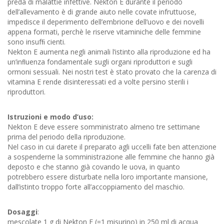
preda di malattie infettive. Nekton E durante il periodo
dell’allevamento è di grande aiuto nelle covate infruttuose,
impedisce il deperimento dell’embrione dell’uovo e dei novelli
appena formati, perchè le riserve vitaminiche delle femmine
sono insufﬁ cienti.
Nekton E aumenta negli animali l’istinto alla riproduzione ed ha
un’inﬂuenza fondamentale sugli organi riproduttori e sugli
ormoni sessuali. Nei nostri test è stato provato che la carenza di
vitamina E rende disinteressati ed a volte persino sterili i
riproduttori.
Istruzioni e modo d’uso:
Nekton E deve essere somministrato almeno tre settimane
prima del periodo della riproduzione.
Nel caso in cui darete il preparato agli uccelli fate ben attenzione
a sospenderne la somministrazione alle femmine che hanno già
deposto e che stanno già covando le uova, in quanto
potrebbero essere disturbate nella loro importante mansione,
dall’istinto troppo forte all’accoppiamento del maschio.
Dosaggi
:
mescolate 1 g di Nekton E (=1 misurino) in 250 ml di acqua