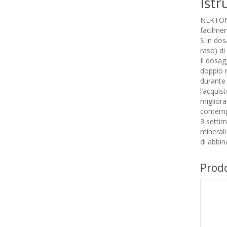
Istr
NEKTON 
facilme
S in dos
raso) di
Il dosa
doppio 
durante 
l’acquis
migliora
contemp
3 settim
minerali
di abbi
Prodo