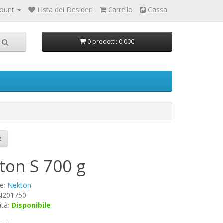
count
Lista dei Desideri
Carrello
Cassa
0 prodotti: 0,00€
ton S 700 g
re:
Nekton
 N201750
ità:
Disponibile