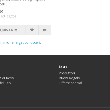
elli...
8€
 IVA: 23,25€
QUISTA
aminici
,
energetico
,
uccelli
,
Extra
Produttori
a di Reso
Buoni Regalo
el Sito
Offerte speciali