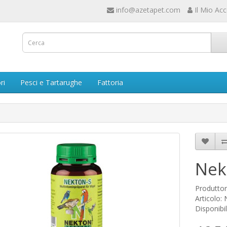
info@azetapet.com
Il Mio Ac
ri
Pesci e Tartarughe
Fattoria
Nek
Produtto
Articolo:
Disponibil