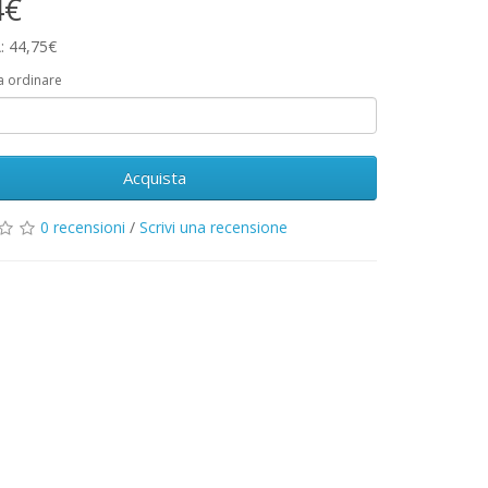
4€
: 44,75€
a ordinare
Acquista
0 recensioni
/
Scrivi una recensione