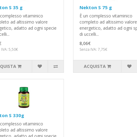
ton S 35 g
Nekton S 75 g
 complesso vitaminico
È un complesso vitaminico
leto ad altissimo valore
completo ad altissimo valore
getico, adatto ad ogni specie
energetico, adatto ad ogni s
elli...
di uccelli...
€
8,06€
 IVA: 5,50€
Senza IVA: 7,75€
QUISTA
ACQUISTA
ton S 330g
 complesso vitaminico
leto ad altissimo valore
getico, adatto ad ogni specie