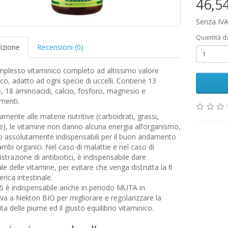
46,5
Senza IVA
Quantità d
izione
Recensioni (0)
mplesso vitaminico completo ad altissimo valore
co, adatto ad ogni specie di uccelli. Contiene 13
, 18 aminoacidi, calcio, fosforo, magnesio e
menti.
amente alle materie nutritive (carboidrati, grassi,
), le vitamine non danno alcuna energia all’organismo,
 assolutamente indispensabili per il buon andamento
ambi organici. Nel caso di malattie e nel caso di
trazione di antibiotici, è indispensabile dare
ale delle vitamine, per evitare che venga distrutta la ﬂ
erica intestinale.
S è indispensabile anche in periodo MUTA in
iva a Nekton BIO per migliorare e regolarizzare la
ita delle piume ed il giusto equilibrio vitaminico.