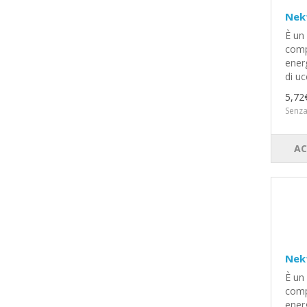
Nek
È un
comp
ener
di ucc
5,72
Senza
AC
Nek
È un
comp
ener