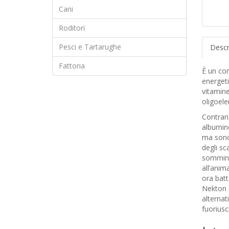
Cani
Roditori
Pesci e Tartarughe
Descr
Fattoria
È un co
energeti
vitamine
oligoele
Contrari
albumine
ma sono
degli sc
somminis
all’anim
ora batt
Nekton 
alternat
fuoriusc