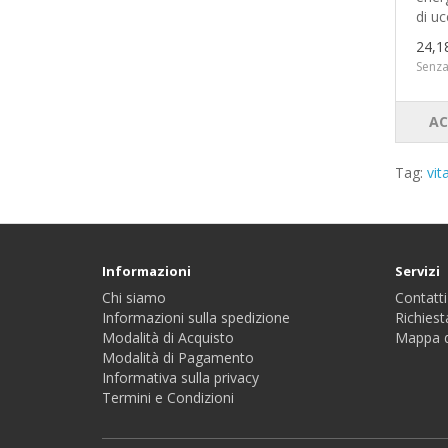
di ucc
24,1
Senza
AC
Tag:
vit
Informazioni
Servizi
Chi siamo
Contatti
Informazioni sulla spedizione
Richiest
Modalità di Acquisto
Mappa d
Modalità di Pagamento
Informativa sulla privacy
Termini e Condizioni