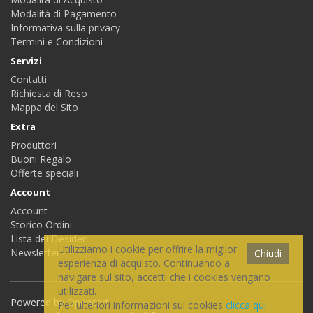
Modalità di Pagamento
Informativa sulla privacy
Termini e Condizioni
Servizi
Contatti
Richiesta di Reso
Mappa del Sito
Extra
Produttori
Buoni Regalo
Offerte speciali
Account
Account
Storico Ordini
Lista dei Desideri
Utilizziamo i cookie per offrire la miglior
Newsletter
Chiudi
esperienza di acquisto. Continuando a
navigare sul sito, accetti che i cookies vengano
utilizzati.
Powered by
Opencart
Per ulteriori informazioni sui cookies
clicca qui