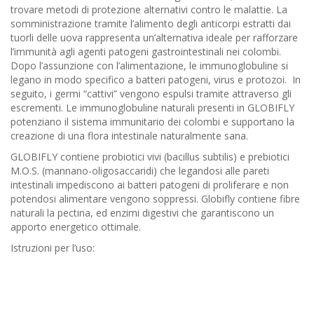
trovare metodi di protezione alternativi contro le malattie. La
somministrazione tramite l’alimento degli anticorpi estratti dai
tuorli delle uova rappresenta un’alternativa ideale per rafforzare
l’immunità agli agenti patogeni gastrointestinali nei colombi.
Dopo l’assunzione con l’alimentazione, le immunoglobuline si
legano in modo specifico a batteri patogeni, virus e protozoi. In
seguito, i germi “cattivi” vengono espulsi tramite attraverso gli
escrementi. Le immunoglobuline naturali presenti in GLOBIFLY
potenziano il sistema immunitario dei colombi e supportano la
creazione di una flora intestinale naturalmente sana.
GLOBIFLY contiene probiotici vivi (bacillus subtilis) e prebiotici
M.O.S. (mannano-oligosaccaridi) che legandosi alle pareti
intestinali impediscono ai batteri patogeni di proliferare e non
potendosi alimentare vengono soppressi. Globifly contiene fibre
naturali la pectina, ed enzimi digestivi che garantiscono un
apporto energetico ottimale.
Istruzioni per l’uso: