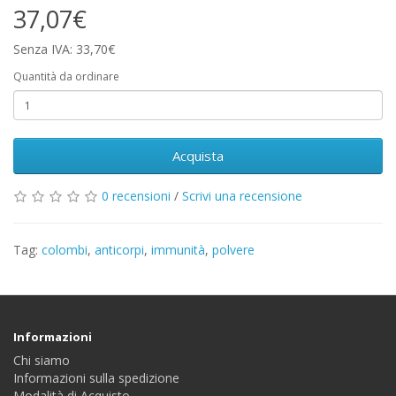
37,07€
Senza IVA: 33,70€
Quantità da ordinare
Acquista
0 recensioni
/
Scrivi una recensione
Tag:
colombi
,
anticorpi
,
immunità
,
polvere
Informazioni
Chi siamo
Informazioni sulla spedizione
Modalità di Acquisto