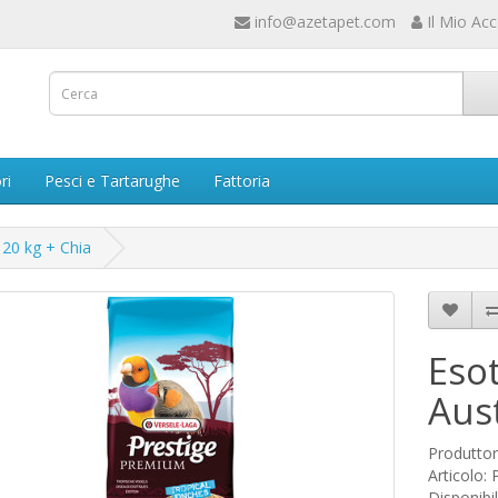
info@azetapet.com
Il Mio Ac
ri
Pesci e Tartarughe
Fattoria
 20 kg + Chia
Eso
Aust
Produtto
Articolo:
Disponibil