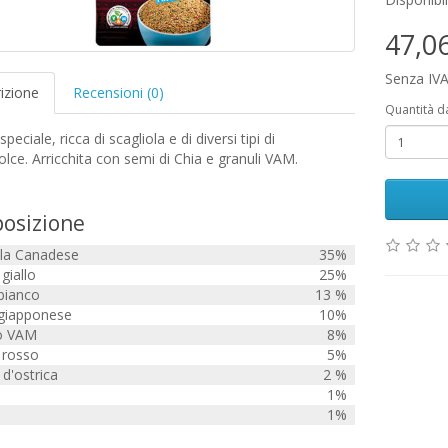
47,0
Senza IVA
izione
Recensioni (0)
Quantità d
peciale, ricca di scagliola e di diversi tipi di
olce. Arricchita con semi di Chia e granuli VAM.
osizione
ola Canadese
35%
giallo
25%
 bianco
13 %
 giapponese
10%
o VAM
8%
 rosso
5%
 d'ostrica
2 %
1%
1%