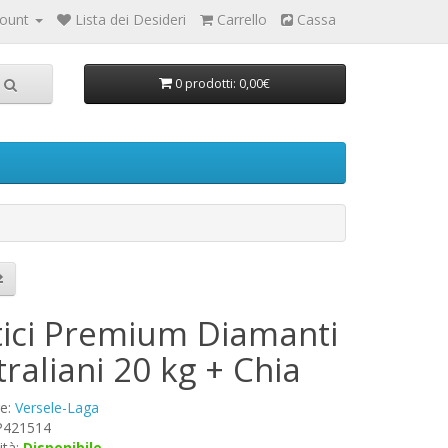
count
Lista dei Desideri
Carrello
Cassa
0 prodotti: 0,00€
tici Premium Diamanti
raliani 20 kg + Chia
re:
Versele-Laga
 P421514
ità:
Disponibile