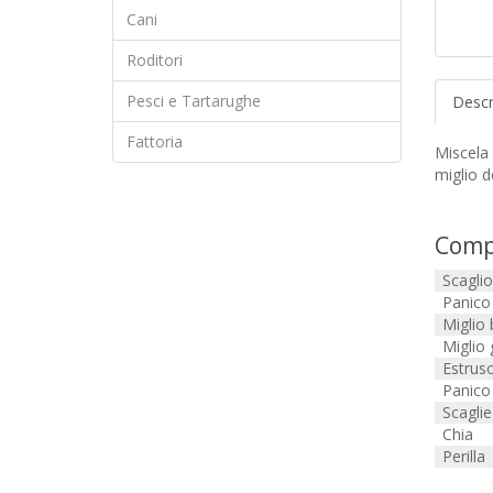
Cani
Roditori
Pesci e Tartarughe
Descr
Fattoria
Miscela s
miglio
d
Comp
Scagli
Panico 
Miglio
Miglio
Estrus
Panico
Scaglie
Chia
Perilla