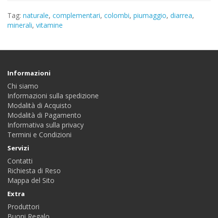
Tag:
naturale
,
complementari
,
colombi
,
piumaggio
,
diarrea
,
minerali
,
vitamine
Informazioni
Chi siamo
Informazioni sulla spedizione
Modalità di Acquisto
Modalità di Pagamento
Informativa sulla privacy
Termini e Condizioni
Servizi
Contatti
Richiesta di Reso
Mappa del Sito
Extra
Produttori
Buoni Regalo