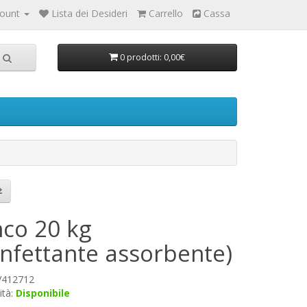
count
Lista dei Desideri
Carrello
Cassa
0 prodotti: 0,00€
nco 20 kg
infettante assorbente)
 V412712
ità:
Disponibile