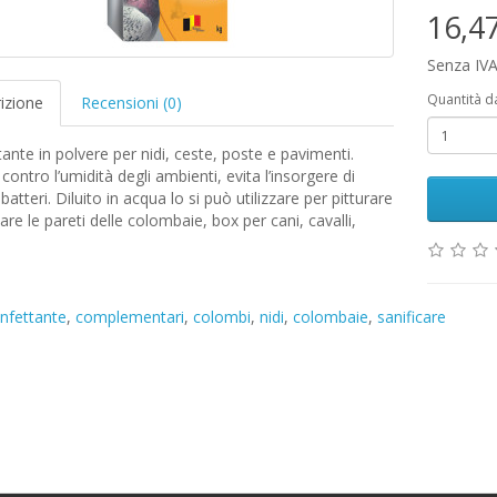
16,4
Senza IVA
Quantità d
izione
Recensioni (0)
tante in polvere per nidi, ceste, poste e pavimenti.
 contro l’umidità degli ambienti, evita l’insorgere di
batteri. Diluito in acqua lo si può utilizzare per pitturare
care le pareti delle colombaie, box per cani, cavalli,
infettante
,
complementari
,
colombi
,
nidi
,
colombaie
,
sanificare