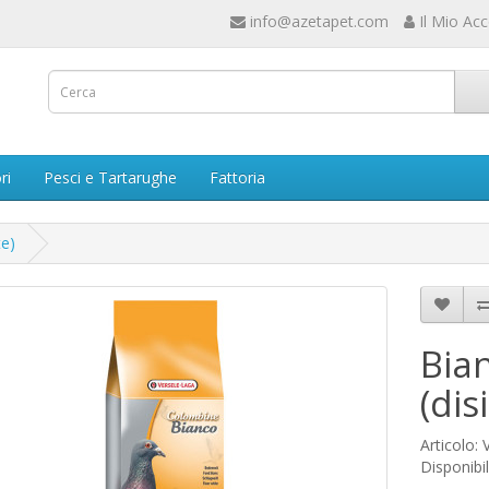
info@azetapet.com
Il Mio Ac
ri
Pesci e Tartarughe
Fattoria
te)
Bia
(dis
Articolo:
Disponibil