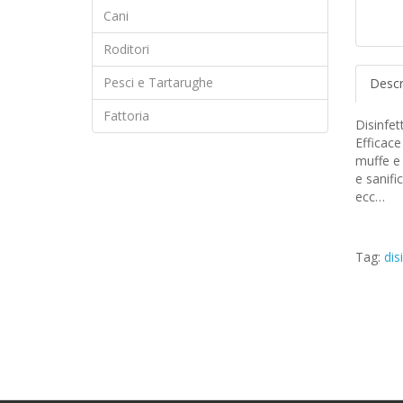
Cani
Roditori
Pesci e Tartarughe
Descr
Fattoria
Disinfet
Efficace
muffe e 
e sanifi
ecc…
Tag:
dis